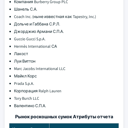
Компания Burberry Group PLC
Шанель С.А.
Coach Inc. (ныне известная как Tapestry, Inc.)
Дольче и Габбана С.Р.Л.
Джорджио Армани С.П.А.
Guccio Gucci S.p.A.
Hermès International СА
Лакост
Луи Виттон
Marc Jacobs International LLC
Майкл Корс
Prada S.p.A.
Корпорация Ralph Lauren
Tory Burch LLC
Валентино С.П.А.
Рынок роскошных сумок Атрибуты отчета