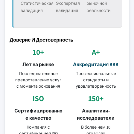
Статистическая
Экспертная
рыночной
валидация
валидация
реальности
Доверие И Достоверность
10+
A+
Лет на рынке
Аккредитация BBB
Последовательное
Профессиональные
предоставление услуг
стандарты и
с момента основания
удовлетворенность
ISO
150+
Сертифицированно
Аналитики-
е качество
исследователи
Компания с
В более чем 10
сертификацией ISO
отраслях