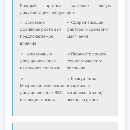
Каждый прогноз включает явную
документацию следующего:
✓ Основные
✓ Сдерживающие
драйверы роста и их
факторы и сценарии
предполагаемое
смягчения
влияние
✓ Нормативные
✓ Параметр кривой
допущения и риск
технологического
изменения политики
освоения
✓
✓ Конкурентная
Макроэкономические
динамика и
допущения (рост ВВП,
ожидаемый вход/
инфляция, валюта)
выход на рынок