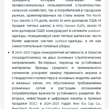
профессиональных пользователей (строительство,
сельское хозяйство), так и потребителей в городских
рынках, ориентированных на стиль жизни. The North
Face (около 0,7% доли, около 84 млн долларов США от
продаж теплых шапок) и Helly Hansen (0,6%, около 76
млн долларов США) конкурируют в сегменте outdoor-
одежды, позиционируя свои теплые шапки как часть
более широких систем outdoor-одежды, а не как
самостоятельные головные уборы.
В 2024–2025 годах конкурентная активность в отрасли
сосредоточилась на двух основных стратегических
направлениях. Во-первых, переход на устойчивые
материалы: бренды среднего и премиального
сегментов ускоряют замену первичного акрила и
стандартного полиэстера в основных моделях шапок
и вязаных кепок, что обусловлено требованиями
розничных сетей и растущим осознанием
потребителями важности устойчивого развития. Во-
вторых, инвестиции в цифровые каналы и прямые
продажи (D2C): в 2024–2025 годах New Era Cap Co.,
Beechfield Brands и Columbia Sportswear значительно