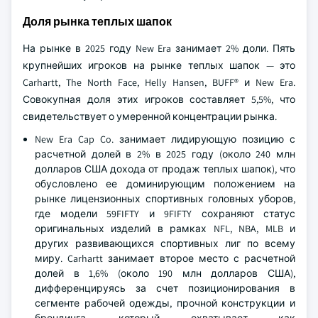
Доля рынка теплых шапок
На рынке в 2025 году New Era занимает 2% доли. Пять
крупнейших игроков на рынке теплых шапок — это
Carhartt, The North Face, Helly Hansen, BUFF® и New Era.
Совокупная доля этих игроков составляет 5,5%, что
свидетельствует о умеренной концентрации рынка.
New Era Cap Co. занимает лидирующую позицию с
расчетной долей в 2% в 2025 году (около 240 млн
долларов США дохода от продаж теплых шапок), что
обусловлено ее доминирующим положением на
рынке лицензионных спортивных головных уборов,
где модели 59FIFTY и 9FIFTY сохраняют статус
оригинальных изделий в рамках NFL, NBA, MLB и
других развивающихся спортивных лиг по всему
миру. Carhartt занимает второе место с расчетной
долей в 1,6% (около 190 млн долларов США),
дифференцируясь за счет позиционирования в
сегменте рабочей одежды, прочной конструкции и
брендинга, который охватывает как