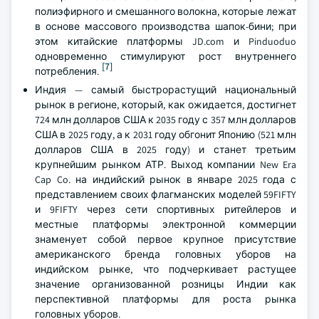
полиэфирного и смешанного волокна, которые лежат
в основе массового производства шапок-бини; при
этом китайские платформы JD.com и Pinduoduo
одновременно стимулируют рост внутреннего
[7]
потребления.
Индия — самый быстрорастущий национальный
рынок в регионе, который, как ожидается, достигнет
724 млн долларов США к 2035 году с 357 млн долларов
США в 2025 году, а к 2031 году обгонит Японию (521 млн
долларов США в 2025 году) и станет третьим
крупнейшим рынком АТР. Выход компании New Era
Cap Co. на индийский рынок в январе 2025 года с
представлением своих флагманских моделей 59FIFTY
и 9FIFTY через сети спортивных ритейлеров и
местные платформы электронной коммерции
знаменует собой первое крупное присутствие
американского бренда головных уборов на
индийском рынке, что подчеркивает растущее
значение организованной розницы Индии как
перспективной платформы для роста рынка
головных уборов.