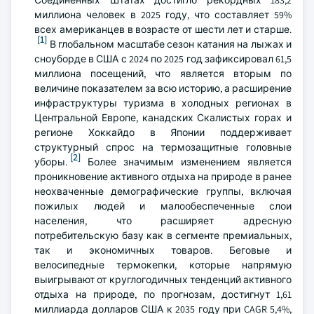
Соединенных Штатах достигло рекордных 183,2
миллиона человек в 2025 году, что составляет 59%
всех американцев в возрасте от шести лет и старше.
[1]
В глобальном масштабе сезон катания на лыжах и
сноуборде в США с 2024 по 2025 год зафиксировал 61,5
миллиона посещений, что является вторым по
величине показателем за всю историю, а расширение
инфраструктуры туризма в холодных регионах в
Центральной Европе, канадских Скалистых горах и
регионе Хоккайдо в Японии поддерживает
структурный спрос на термозащитные головные
[2]
уборы.
Более значимым изменением является
проникновение активного отдыха на природе в ранее
неохваченные демографические группы, включая
пожилых людей и малообеспеченные слои
населения, что расширяет адресную
потребительскую базу как в сегменте премиальных,
так и экономичных товаров. Беговые и
велосипедные термокепки, которые напрямую
выигрывают от круглогодичных тенденций активного
отдыха на природе, по прогнозам, достигнут 1,61
миллиарда долларов США к 2035 году при CAGR 5,4%,