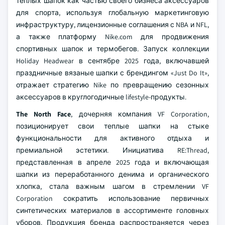
теплых шапок как частью своего бизнеса аксессуаров
для спорта, используя глобальную маркетинговую
инфраструктуру, лицензионные соглашения с NBA и NFL,
а также платформу Nike.com для продвижения
спортивных шапок и термобегов. Запуск коллекции
Holiday Headwear в сентябре 2025 года, включавшей
праздничные вязаные шапки с брендингом «Just Do It»,
отражает стратегию Nike по превращению сезонных
аксессуаров в круглогодичные lifestyle-продукты.
The North Face
, дочерняя компания VF Corporation,
позиционирует свои теплые шапки на стыке
функциональности для активного отдыха и
премиальной эстетики. Инициатива RE:Thread,
представленная в апреле 2025 года и включающая
шапки из переработанного денима и органического
хлопка, стала важным шагом в стремлении VF
Corporation сократить использование первичных
синтетических материалов в ассортименте головных
уборов. Продукция бренда распространяется через