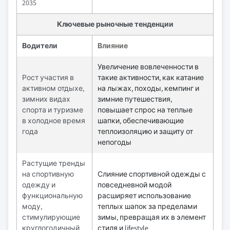
2035
Ключевые рыночные тенденции
Водители
Влияние
Увеличение вовлеченности в
Рост участия в
такие активности, как катание
активном отдыхе,
на лыжах, походы, кемпинг и
зимних видах
зимние путешествия,
спорта и туризме
повышает спрос на теплые
в холодное время
шапки, обеспечивающие
года
теплоизоляцию и защиту от
непогоды
Растущие тренды
на спортивную
Слияние спортивной одежды с
одежду и
повседневной модой
функциональную
расширяет использование
моду,
теплых шапок за пределами
стимулирующие
зимы, превращая их в элемент
круглогодичный
стиля и lifestyle