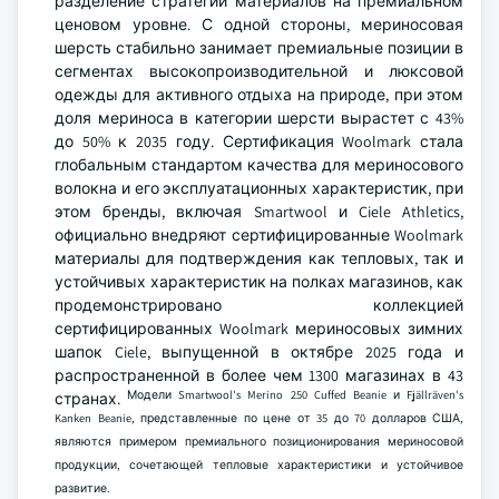
разделение стратегий материалов на премиальном
ценовом уровне. С одной стороны, мериносовая
шерсть стабильно занимает премиальные позиции в
сегментах высокопроизводительной и люксовой
одежды для активного отдыха на природе, при этом
доля мериноса в категории шерсти вырастет с 43%
до 50% к 2035 году. Сертификация Woolmark стала
глобальным стандартом качества для мериносового
волокна и его эксплуатационных характеристик, при
этом бренды, включая Smartwool и Ciele Athletics,
официально внедряют сертифицированные Woolmark
материалы для подтверждения как тепловых, так и
устойчивых характеристик на полках магазинов, как
продемонстрировано коллекцией
сертифицированных Woolmark мериносовых зимних
шапок Ciele, выпущенной в октябре 2025 года и
распространенной в более чем 1300 магазинах в 43
Модели Smartwool's Merino 250 Cuffed Beanie и Fjällräven's
странах.
Kanken Beanie, представленные по цене от 35 до 70 долларов США,
являются примером премиального позиционирования мериносовой
продукции, сочетающей тепловые характеристики и устойчивое
развитие.