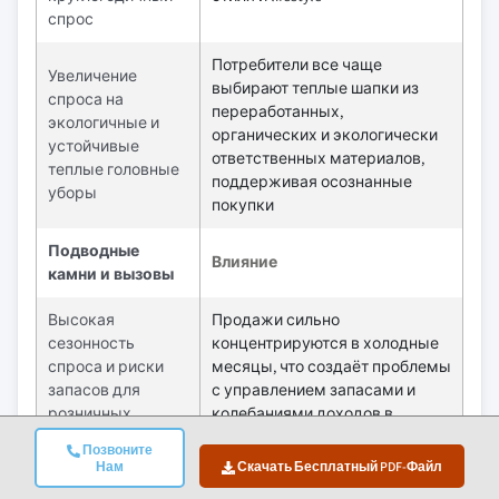
спрос
Потребители все чаще
Увеличение
выбирают теплые шапки из
спроса на
переработанных,
экологичные и
органических и экологически
устойчивые
ответственных материалов,
теплые головные
поддерживая осознанные
уборы
покупки
Подводные
Влияние
камни и вызовы
Высокая
Продажи сильно
сезонность
концентрируются в холодные
спроса и риски
месяцы, что создаёт проблемы
запасов для
с управлением запасами и
розничных
колебаниями доходов в
продавцов
межсезонье
Позвоните
Нам
Скачать Бесплатный PDF-Файл
Чувствительность
Доступные импортные товары