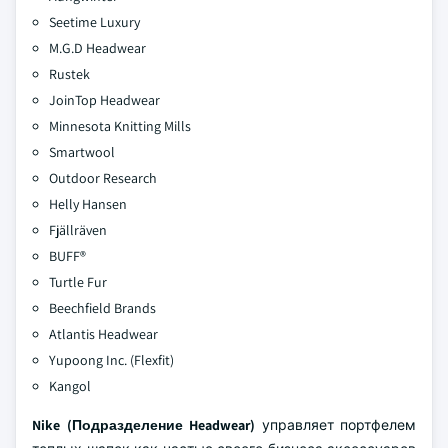
Seetime Luxury
M.G.D Headwear
Rustek
JoinTop Headwear
Minnesota Knitting Mills
Smartwool
Outdoor Research
Helly Hansen
Fjällräven
BUFF®
Turtle Fur
Beechfield Brands
Atlantis Headwear
Yupoong Inc. (Flexfit)
Kangol
Nike (Подразделение Headwear)
управляет портфелем