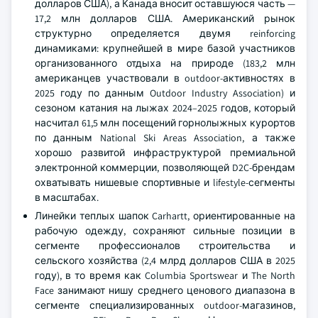
долларов США), а Канада вносит оставшуюся часть —
17,2 млн долларов США. Американский рынок
структурно определяется двумя reinforcing
динамиками: крупнейшей в мире базой участников
организованного отдыха на природе (183,2 млн
американцев участвовали в outdoor-активностях в
2025 году по данным Outdoor Industry Association) и
сезоном катания на лыжах 2024–2025 годов, который
насчитал 61,5 млн посещений горнолыжных курортов
по данным National Ski Areas Association, а также
хорошо развитой инфраструктурой премиальной
электронной коммерции, позволяющей D2C-брендам
охватывать нишевые спортивные и lifestyle-сегменты
в масштабах.
Линейки теплых шапок Carhartt, ориентированные на
рабочую одежду, сохраняют сильные позиции в
сегменте профессионалов строительства и
сельского хозяйства (2,4 млрд долларов США в 2025
году), в то время как Columbia Sportswear и The North
Face занимают нишу среднего ценового диапазона в
сегменте специализированных outdoor-магазинов,