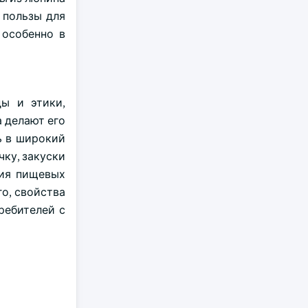
 пользы для
 особенно в
ды и этики,
 делают его
ь в широкий
чку, закуски
ния пищевых
о, свойства
ребителей с