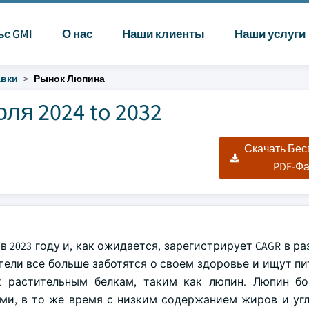
ьс GMI
О нас
Наши клиенты
Наши услуги
авки
Рынок Люпина
ля 2024 to 2032
Скачать Бе
PDF-Ф
 2023 году и, как ожидается, зарегистрирует CAGR в р
бители все больше заботятся о своем здоровье и ищут п
к растительным белкам, таким как люпин. Люпин бо
ми, в то же время с низким содержанием жиров и угл