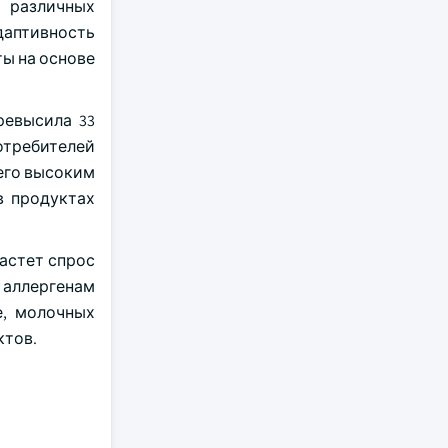
 различных
даптивность
ы на основе
ревысила 33
потребителей
 его высоким
в продуктах
астет спрос
 аллергенам
е, молочных
ктов.