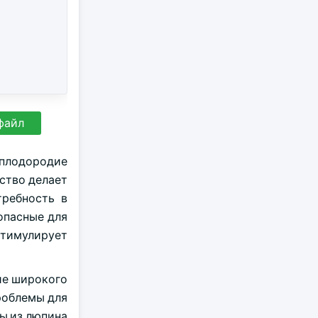
файл
 плодородие
ство делает
требность в
опасные для
стимулирует
ие широкого
роблемы для
ы из люпина