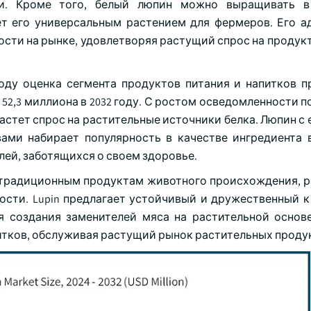
тки. Кроме того, белый люпин можно выращивать в
ет его универсальным растением для фермеров. Его а
сти на рынке, удовлетворяя растущий спрос на продукт
году оценка сегмента продуктов питания и напитков п
52,3 миллиона в 2032 году. С ростом осведомленности 
астет спрос на растительные источники белка. Люпин с
ми набирает популярность в качестве ингредиента 
лей, заботящихся о своем здоровье.
ы традиционным продуктам животного происхождения, р
сти. Lupin предлагает устойчивый и дружественный к
я создания заменителей мяса на растительной основ
питков, обслуживая растущий рынок растительных проду