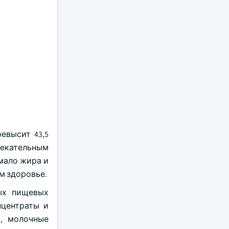
евысит 43,5
влекательным
мало жира и
м здоровье.
ых пищевых
нцентраты и
о, молочные