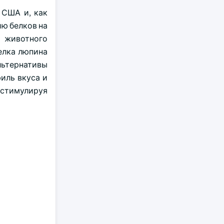
 США и, как
ию белков на
 животного
елка люпина
ьтернативы
иль вкуса и
 стимулируя