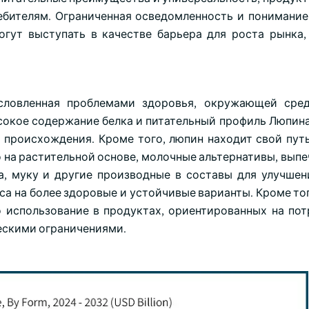
ебителям. Ограниченная осведомленность и понимание
огут выступать в качестве барьера для роста рынка,
условленная проблемами здоровья, окружающей сре
сокое содержание белка и питательный профиль Люпина
 происхождения. Кроме того, люпин находит свой пут
 на растительной основе, молочные альтернативы, выпе
а, муку и другие производные в составы для улучше
а на более здоровые и устойчивые варианты. Кроме тог
о использование в продуктах, ориентированных на пот
ескими ограничениями.