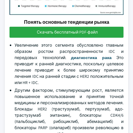
Понять основные тенденции рынка
Скачать бесплатный PDF-файл
Увеличение этого сегмента обусловлено главным
образом ростом распространенности IDC и
передовых технологий.
диагностика рака
Это
приводит к ранней диагностике, поскольку целевое
лечение приводит к более широкому принятию
лечения IDC на ранней стадии с HER2 положительным
или HR + IDC.
Другим фактором, стимулирующим рост, является
повышенное использование и принятие точной
медицины и персонализированных методов лечения.
Блокады HER2 (трастузумаб, пертузумаб, адо-
трастузумаб эмтанзин), блокаторы CDK4/6
(пальбоциклиб, рибоциклиб, абемацилиб) и
блокаторы PARP (олапариб) произвели революцию в