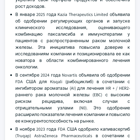
рост доходов.
В январе 2025 года Kazia Therapeutics Limited объявила
об одобрении регулирующих органов и запуске
клинического исследования, оценивающего
комбинацию паксалисиба и иммунотерапии у
пациентов с распространенным раком молочной
железы. Эта инициатива повысила доверие к
исследованиям компании и позиционировала ее как
новатора в области комбинированного лечения
онкологии.
В сентябре 2024 года Novartis объявила об одобрении
FDA США для Kisqali (рибоциклиб) в сочетании с
ингибитором ароматазы (AI) для лечения HR + / HER2-
раннего рака молочной железы (EBC) с высоким
риском рецидива, включая случаи с
отрицательными узлами (N0). Это одобрение
расширило показатели лечения компании и повысило
ее конкурентоспособность на рынке.
В ноябре 2023 года FDA США одобрило капивасертиб
(Truqap) AstraZeneca Pharmaceuticals в сочетании с