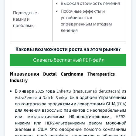
Высокая стоимость лечения
Побочные эффекты и
Подводные
устойчивость к
камни и
определенным методам
проблемы
лечения
Каковы возможности роста на этом рынке?
Скачать бесплатный PDF-файл
Инвазивная Ductal Carcinoma Therapeutics
Industry
В январе 2025 года Enhertu (trastuzumab deruxtecan) из
AstraZeneca и Daiichi Sankyo был одобрен Управлением
по контролю за продуктами и лекарствами США (FDA)
для лечения взрослых пациентов с неоперабельным
или метастатическим HR-положительным, HER2-
низким или HER2-ультранизким раком молочной
железы в США. Это одобрение помогло компаниям
укрепить свой портфель продуктов и обеспечить