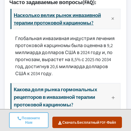
Часто задаваемые вопросы(FAQ):
Насколько велик рынок инвазивной
терапии протоковой карциномы?
Глобальная инвазивная индустрия лечения
протоковой карциномы была оценена в 9,2
миллиарда долларов США в 2024 году и, по
прогнозам, вырастет на 8,5% с 2025 по 2034
год, достигнув 20,6 миллиарда долларов
США к 2034 году.
Какова доля рынка гормональных
рецепторов в инвазивной терапии
протоковой карциномы?
Сколько стоит рынок терапии
Позвоните
Нам
Скачать Бесплатный PDF-Файл
инвазивной протоковой карциномы в