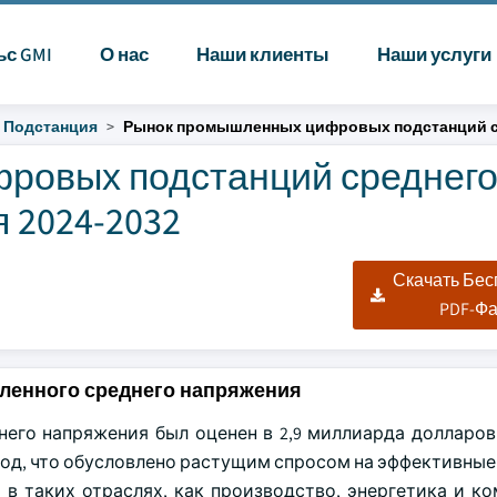
ьс GMI
О нас
Наши клиенты
Наши услуги
Подстанция
Рынок промышленных цифровых подстанций с
ровых подстанций среднег
 2024-2032
|
Скачать Бе
PDF-Ф
ленного среднего напряжения
го напряжения был оценен в 2,9 миллиарда долларов
032 год, что обусловлено растущим спросом на эффективны
 в таких отраслях, как производство, энергетика и к