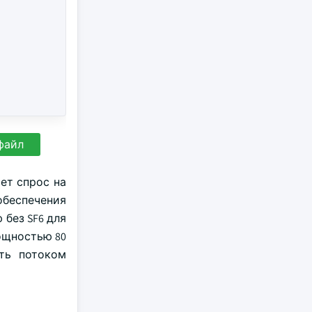
файл
ет спрос на
обеспечения
 без SF6 для
ощностью 80
ть потоком