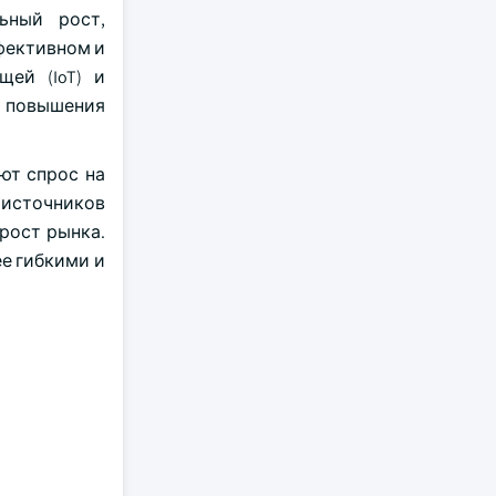
ьный рост,
фективном и
щей (IoT) и
 повышения
ют спрос на
 источников
рост рынка.
е гибкими и