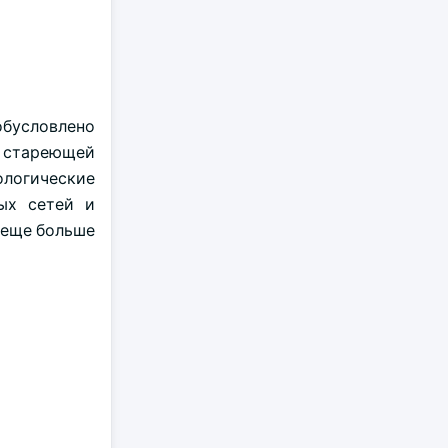
обусловлено
й стареющей
ологические
ых сетей и
 еще больше