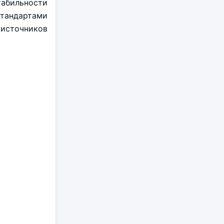
табильности
стандартами
 источников