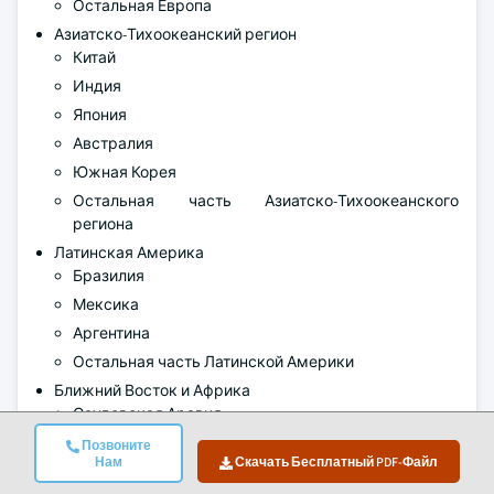
Остальная Европа
Азиатско-Тихоокеанский регион
Китай
Индия
Япония
Австралия
Южная Корея
Остальная часть Азиатско-Тихоокеанского
региона
Латинская Америка
Бразилия
Мексика
Аргентина
Остальная часть Латинской Америки
Ближний Восток и Африка
Саудовская Аравия
Южная Африка
Позвоните
Нам
Скачать Бесплатный PDF-Файл
ОАЭ