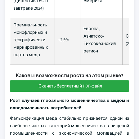
(Директива ЕС о
Америка
завтраке 2024)
Премиальность
Европа,
монофлорных и
Азиатско-
Сред
географически
+2,5%
Тихоокеанский
(2–4 г
маркированных
регион
сортов меда
Каковы возможности роста на этом рынке?
Скачать бесплатный PDF-файл
Рост случаев глобального мошенничества с медом и
осведомленность потребителей
Фальсификация меда стабильно признается одной из
наиболее частых категорий мошенничества в пищевой
промышленности с экономической мотивацией в