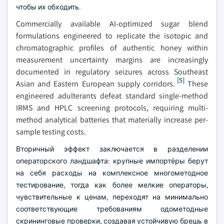
чтобы их обходить.
Commercially available AI-optimized sugar blend
formulations engineered to replicate the isotopic and
chromatographic profiles of authentic honey within
measurement uncertainty margins are increasingly
documented in regulatory seizures across Southeast
[5]
Asian and Eastern European supply corridors.
These
engineered adulterants defeat standard single-method
IRMS and HPLC screening protocols, requiring multi-
method analytical batteries that materially increase per-
sample testing costs.
Вторичный эффект заключается в разделении
операторского ландшафта: крупные импортёры берут
на себя расходы на комплексное многометодное
тестирование, тогда как более мелкие операторы,
чувствительные к ценам, переходят на минимально
соответствующие требованиям одометодные
скрининговые проверки, создавая устойчивую брешь в