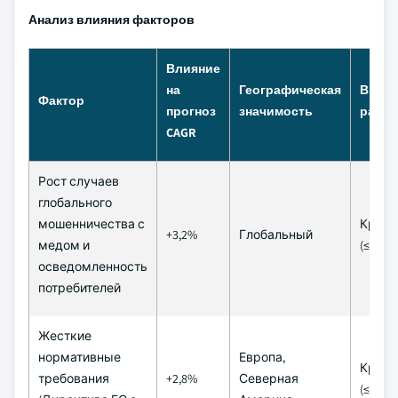
Анализ влияния факторов
Влияние
на
Географическая
Врем
Фактор
прогноз
значимость
рамки
CAGR
Рост случаев
глобального
мошенничества с
Кратк
+3,2%
Глобальный
медом и
(≤ 2 го
осведомленность
потребителей
Жесткие
нормативные
Европа,
Кратк
требования
+2,8%
Северная
(≤ 2 го