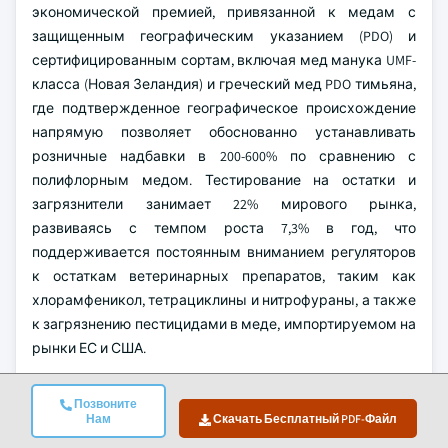
экономической премией, привязанной к медам с
защищенным географическим указанием (PDO) и
сертифицированным сортам, включая мед манука UMF-
класса (Новая Зеландия) и греческий мед PDO тимьяна,
где подтвержденное географическое происхождение
напрямую позволяет обоснованно устанавливать
розничные надбавки в 200-600% по сравнению с
полифлорным медом. Тестирование на остатки и
загрязнители занимает 22% мирового рынка,
развиваясь с темпом роста 7,3% в год, что
поддерживается постоянным вниманием регуляторов
к остаткам ветеринарных препаратов, таким как
хлорамфеникол, тетрациклины и нитрофураны, а также
к загрязнению пестицидами в меде, импортируемом на
рынки ЕС и США.
Скрининг ГМО, самый маленький сегмент по доле
Позвоните
рынка (2%), демонстрирует самый высокий темп роста
Нам
Скачать Бесплатный PDF-Файл
на уровне 13,3%, что отражает emerging интерес