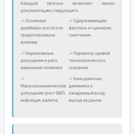
Каждый прогноз включает явную
документацию следующего:
✓ Основные
✓ Сдерживающие
драйверы роста и их
факторы и сценарии
предполагаемое
смягчения
влияние
✓ Нормативные
✓ Параметр кривой
допущения и риск
технологического
изменения политики
освоения
✓
✓ Конкурентная
Макроэкономические
динамика и
допущения (рост ВВП,
ожидаемый вход/
инфляция, валюта)
выход на рынок