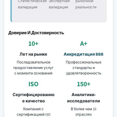
Статистическая
Экспертная
рыночной
валидация
валидация
реальности
Доверие И Достоверность
10+
A+
Лет на рынке
Аккредитация BBB
Последовательное
Профессиональные
предоставление услуг
стандарты и
с момента основания
удовлетворенность
ISO
150+
Сертифицированно
Аналитики-
е качество
исследователи
Компания с
В более чем 10
сертификацией ISO
отраслях