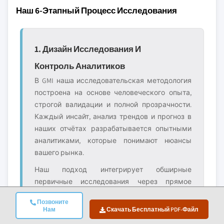
Наш 6-Этапный Процесс Исследования
1. Дизайн Исследования И
Контроль Аналитиков
В GMI наша исследовательская методология
построена на основе человеческого опыта,
строгой валидации и полной прозрачности.
Каждый инсайт, анализ трендов и прогноз в
наших отчётах разрабатывается опытными
аналитиками, которые понимают нюансы
вашего рынка.
Наш подход интегрирует обширные
первичные исследования через прямое
взаимодействие с участниками отрасли и
Позвоните
экспертами, дополненные всесторонними
Нам
Скачать Бесплатный PDF-Файл
вторичными исследованиями из