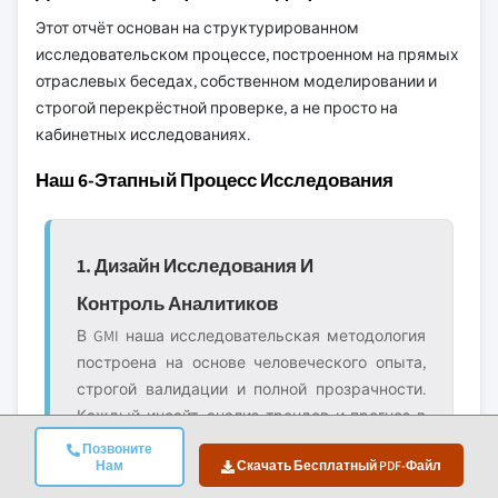
Этот отчёт основан на структурированном
исследовательском процессе, построенном на прямых
отраслевых беседах, собственном моделировании и
строгой перекрёстной проверке, а не просто на
кабинетных исследованиях.
Наш 6-Этапный Процесс Исследования
1. Дизайн Исследования И
Контроль Аналитиков
В GMI наша исследовательская методология
построена на основе человеческого опыта,
строгой валидации и полной прозрачности.
Каждый инсайт, анализ трендов и прогноз в
наших отчётах разрабатывается опытными
Позвоните
Нам
Скачать Бесплатный PDF-Файл
аналитиками, которые понимают нюансы
вашего рынка.