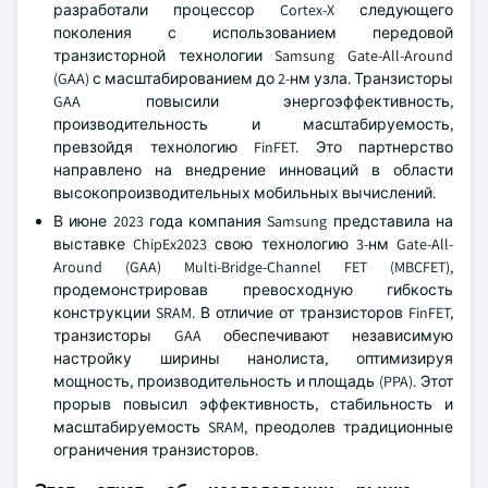
разработали процессор Cortex-X следующего
поколения с использованием передовой
транзисторной технологии Samsung Gate-All-Around
(GAA) с масштабированием до 2-нм узла. Транзисторы
GAA повысили энергоэффективность,
производительность и масштабируемость,
превзойдя технологию FinFET. Это партнерство
направлено на внедрение инноваций в области
высокопроизводительных мобильных вычислений.
В июне 2023 года компания Samsung представила на
выставке ChipEx2023 свою технологию 3-нм Gate-All-
Around (GAA) Multi-Bridge-Channel FET (MBCFET),
продемонстрировав превосходную гибкость
конструкции SRAM. В отличие от транзисторов FinFET,
транзисторы GAA обеспечивают независимую
настройку ширины нанолиста, оптимизируя
мощность, производительность и площадь (PPA). Этот
прорыв повысил эффективность, стабильность и
масштабируемость SRAM, преодолев традиционные
ограничения транзисторов.