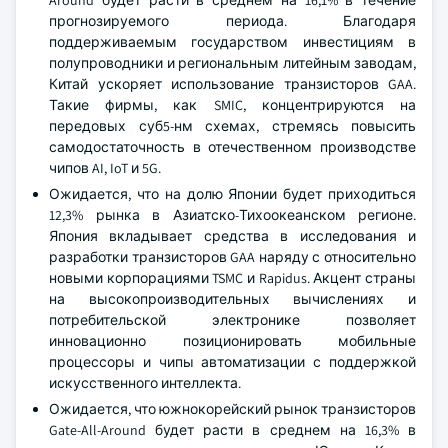
Around будет расти в среднем на 16,1% в течение
прогнозируемого периода. Благодаря
поддерживаемым государством инвестициям в
полупроводники и региональным литейным заводам,
Китай ускоряет использование транзисторов GAA.
Такие фирмы, как SMIC, концентрируются на
передовых суб5-нм схемах, стремясь повысить
самодостаточность в отечественном производстве
чипов AI, IoT и 5G.
Ожидается, что на долю Японии будет приходиться
12,3% рынка в Азиатско-Тихоокеанском регионе.
Япония вкладывает средства в исследования и
разработки транзисторов GAA наряду с относительно
новыми корпорациями TSMC и Rapidus. Акцент страны
на высокопроизводительных вычислениях и
потребительской электронике позволяет
инновационно позиционировать мобильные
процессоры и чипы автоматизации с поддержкой
искусственного интеллекта.
Ожидается, что южнокорейский рынок транзисторов
Gate-All-Around будет расти в среднем на 16,3% в