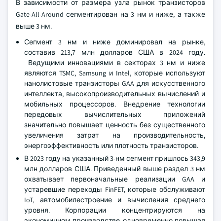
В зависимости от размера узла рынок транзисторов
Gate-All-Around сегментирован на 3 нм и ниже, а также
выше 3 нм.
Сегмент 3 нм и ниже доминировал на рынке,
составив 213,7 млн долларов США в 2024 году.
Ведущими инновациями в секторах 3 нм и ниже
являются TSMC, Samsung и Intel, которые используют
нанолистовые транзисторы GAA для искусственного
интеллекта, высокопроизводительных вычислений и
мобильных процессоров. Внедрение технологии
передовых вычислительных приложений
значительно повышает ценность без существенного
увеличения затрат на производительность,
энергоэффективность или плотность транзисторов.
В 2023 году на указанный 3-нм сегмент пришлось 343,9
млн долларов США. Приведенный выше раздел 3 нм
охватывает первоначальные реализации GAA и
устаревшие переходы FinFET, которые обслуживают
IoT, автомобилестроение и вычисления среднего
уровня. Корпорации концентрируются на
экономичном производстве, одновременно повышая