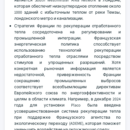
является South Westminster Area Network в Лондоне,
которая обеспечит низкоуглеродное отопление около
1000 зданий с избыточным теплом от реки Темзы,
лондонского метро и канализации.
Стратегия Франции по рекуперации отработанного
тепла сосредоточена на регулировании и
промышленной интеграции. Французская
энергетическая политика способствует
использованию технологий рекуперации
отработанного тепла отраслями посредством
стимулов и упрощенных разрешений. Хотя
конкретная рыночная информация является
недостаточной, приверженность Франции
сокращению промышленных выбросов
соответствует всеобъемлющим директивам
Европейского союза по энергоэффективности и
целям в области климата. Например, в декабре 2024
года для установки Placo была введена
усовершенствованная система рекуперации тепла
при поддержке Французского агентства по
экологическому переходу (ADEME), которая поможет
уменьшить воздействие на окружающую среду.