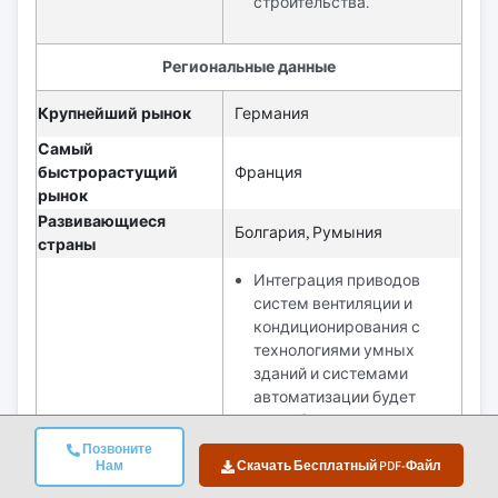
строительства.
Региональные данные
Крупнейший рынок
Германия
Самый
быстрорастущий
Франция
рынок
Развивающиеся
Болгария, Румыния
страны
Интеграция приводов
систем вентиляции и
кондиционирования с
технологиями умных
зданий и системами
автоматизации будет
способствовать
значительному росту,
Позвоните
Нам
Скачать Бесплатный PDF-Файл
поддерживаемому
растущим спросом на