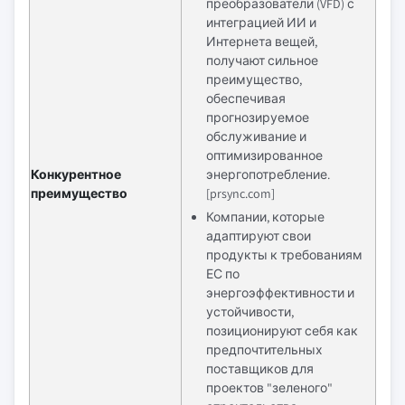
преобразователи (VFD) с
интеграцией ИИ и
Интернета вещей,
получают сильное
преимущество,
обеспечивая
прогнозируемое
обслуживание и
оптимизированное
Конкурентное
энергопотребление.
преимущество
[prsync.com]
Компании, которые
адаптируют свои
продукты к требованиям
ЕС по
энергоэффективности и
устойчивости,
позиционируют себя как
предпочтительных
поставщиков для
проектов "зеленого"