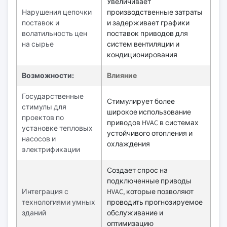
Увеличивает
Нарушения цепочки
производственные затраты
поставок и
и задерживает графики
волатильность цен
поставок приводов для
на сырье
систем вентиляции и
кондиционирования
Возможности:
Влияние
Государственные
Стимулирует более
стимулы для
широкое использование
проектов по
приводов HVAC в системах
установке тепловых
устойчивого отопления и
насосов и
охлаждения
электрификации
Создает спрос на
подключенные приводы
Интеграция с
HVAC, которые позволяют
технологиями умных
проводить прогнозируемое
зданий
обслуживание и
оптимизацию