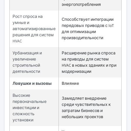
энергопотребления
Рост спроса на
Способствует интеграции
умные и
передовых приводов с IoT
автоматизированные
для оптимизации
решения для систем
производительности
HVAC
Урбанизация и
Расширение рынка спроса
увеличение
на приводы для систем
строительной
HVAC в новых зданиях и при
деятельности
модернизации
Ловушки и вызовы
Влияние
Высокие
Замедляет внедрение
первоначальные
среди чувствительных к
инвестиции и
затратам бизнесов и
сложность
небольших проектов
установки