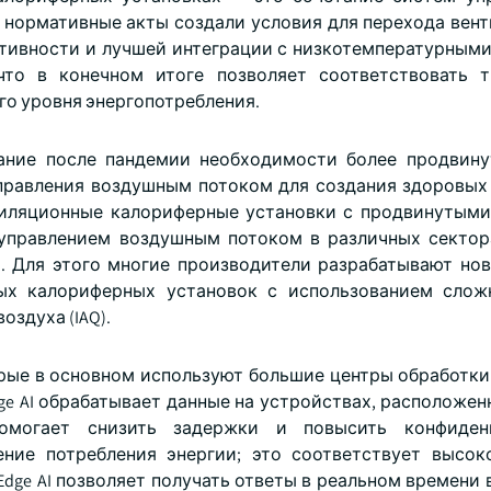
е нормативные акты создали условия для перехода вен
тивности и лучшей интеграции с низкотемпературным
что в конечном итоге позволяет соответствовать 
го уровня энергопотребления.
ание после пандемии необходимости более продвин
правления воздушным потоком для создания здоровых
нтиляционные калориферные установки с продвинутым
управлением воздушным потоком в различных сектор
. Для этого многие производители разрабатывают но
ных калориферных установок с использованием слож
оздуха (IAQ).
орые в основном используют большие центры обработки
ge AI обрабатывает данные на устройствах, расположен
омогает снизить задержки и повысить конфиденц
ение потребления энергии; это соответствует высо
ge AI позволяет получать ответы в реальном времени в