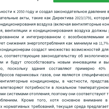
ности к 2050 году и создал законодательное давление 
тельные акты, такие как Директива 2023/1791, которая
кондиционирования воздуха (включая вентиляторные ко
я, вентиляции и кондиционирования воздуха должны 
тированном и интегрированном с возобновляемыми 
ет снижения энергопотребления как минимум на 11,7% к
 кондиционерам создаст множество возможностей для
ы, соответствующие законодательству об экологическ
ми и будут способствовать новым инновациям и вы
го, поскольку здания составляют примерно 40%
ыбросов парниковых газов, они являются специфическ
ентиляторные кондиционеры, в частности, предста
влетворяют потребности в локальном температурном
ми системами отопления; поэтому они соответствуют 
еблением. Кроме того, хотя основное внимание в
х нормативных требований, текущая среда предлагае