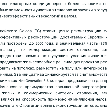
 вентиляторные кондиционеры с более высокими по
ные возможности участия в тендерах на закупки в госу
 энергоэффективных технологий в целом.
опейского Союза (ЕС) ставит целью реконструкцию 3
оэффективных реконструкций, достигаемых Европой 
и построены до 2000 года, и значительная часть (75%
начает, что модернизация систем отопления, ве
 предоставит возможность улучшить условия жизни дл
 предлагают жизнеспособное решение для проектов ре
вить на потолках, разместить на полу или интегрирова
иями. Эта инициатива финансируется за счет множеств
ми как NextGenerationEU, которая предназначена для 
Финансовые преимущества повышенной энергоэффект
в жилых и коммерческих системах отопления, ве
 влияют на способность примерно 40 миллионов челов
результате Стратегии волны реконструкции интерес мно