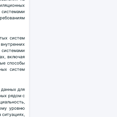
тиляционных
и системами
требованиям
утых систем
 внутренних
и системами
ах, включая
вые способы
ных систем
 данных для
ных рядом с
иальность,
кому уровню
 ситуациях,