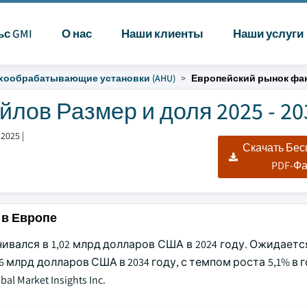
ьс GMI
О нас
Наши клиенты
Наши услуги
хообрабатывающие установки (AHU)
Европейский рынок фа
лов Размер и доля 2025 - 20
 2025
|
Скачать Бе
PDF-Ф
 в Европе
вался в 1,02 млрд долларов США в 2024 году. Ожидаетс
6 млрд долларов США в 2034 году, с темпом роста 5,1% в г
Market Insights Inc.