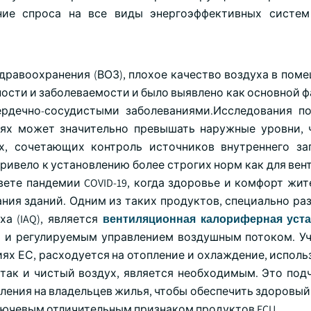
ние спроса на все виды энергоэффективных систем
равоохранения (ВОЗ), плохое качество воздуха в помещ
ости и заболеваемости и было выявлено как основной ф
рдечно-сосудистыми заболеваниями.Исследования по
ях может значительно превышать наружные уровни, 
х, сочетающих контроль источников внутреннего за
ривело к установлению более строгих норм как для вен
вете пандемии COVID-19, когда здоровье и комфорт жит
ния зданий. Одним из таких продуктов, специально ра
а (IAQ), является
вентиляционная калориферная уст
и регулируемым управлением воздушным потоком. Уч
ях ЕС, расходуется на отопление и охлаждение, исполь
 так и чистый воздух, является необходимым. Это под
ления на владельцев жилья, чтобы обеспечить здоровый
ключевым отличительным признаком продуктов FCU.