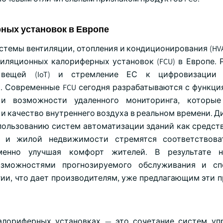
ных установок в Европе
стемы вентиляции, отопления и кондиционирования (HVA
иляционных калориферных установок (FCU) в Европе. 
 вещей (IoT) и стремление ЕС к цифровизации 
. Современные FCU сегодня разрабатываются с функци
и возможности удаленного мониторинга, которые
и качество внутреннего воздуха в реальном времени. Д
пользованию систем автоматизации зданий как средст
й и жилой недвижимости стремятся соответствова
менно улучшая комфорт жителей. В результате н
зможностями прогнозируемого обслуживания и сп
ии, что дает производителям, уже предлагающим эти 
лориферных установках — это сочетание систем уп