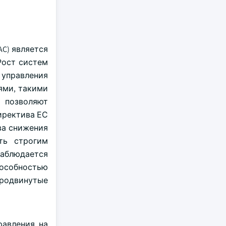
C) является
Рост систем
управления
ями, такими
 позволяют
иректива ЕС
ва снижения
ть строгим
аблюдается
особностью
продвинутые
равления на