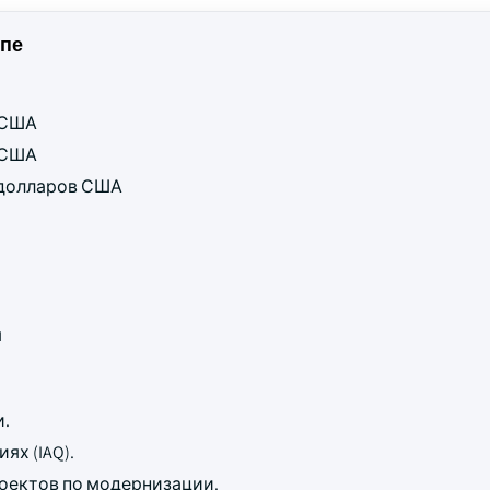
пе
в США
в США
д долларов США
ы
.
ях (IAQ).
оектов по модернизации.