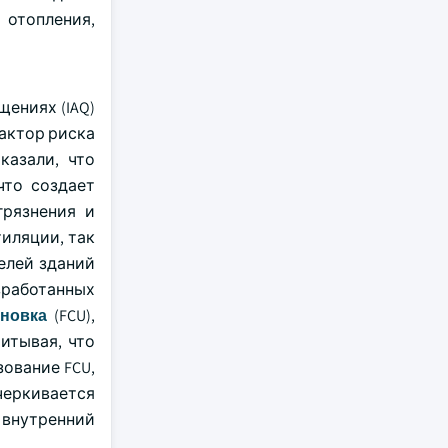
 отопления,
ениях (IAQ)
актор риска
казали, что
что создает
грязнения и
тиляции, так
елей зданий
зработанных
ановка
(FCU),
итывая, что
зование FCU,
черкивается
 внутренний