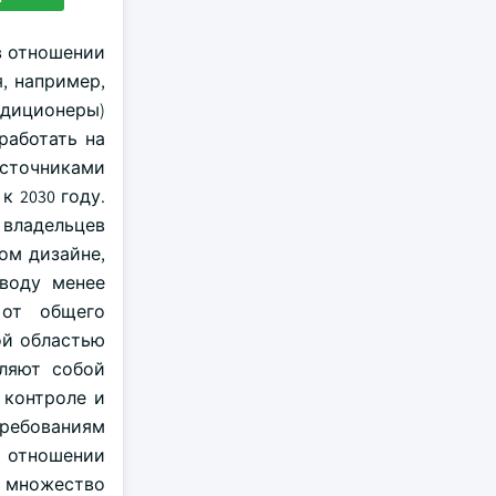
в отношении
, например,
ндиционеры)
работать на
источниками
 2030 году.
 владельцев
ом дизайне,
воду менее
 от общего
ой областью
вляют собой
 контроле и
требованиям
 отношении
т множество