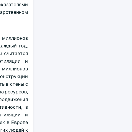
казателями
дарственном
5 миллионов
каждый год.
) считается
нтиляции и
я миллионов
конструкции
ть в стены с
а ресурсов,
продвижения
ивности, в
нтиляции и
ек в Европе
гих людей к