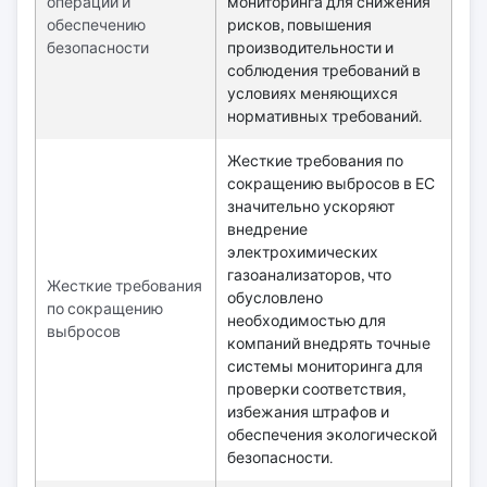
операций и
мониторинга для снижения
обеспечению
рисков, повышения
безопасности
производительности и
соблюдения требований в
условиях меняющихся
нормативных требований.
Жесткие требования по
сокращению выбросов в ЕС
значительно ускоряют
внедрение
электрохимических
газоанализаторов, что
Жесткие требования
обусловлено
по сокращению
необходимостью для
выбросов
компаний внедрять точные
системы мониторинга для
проверки соответствия,
избежания штрафов и
обеспечения экологической
безопасности.