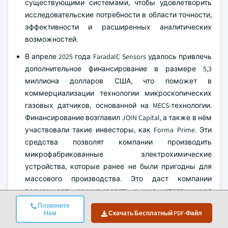
существующими системами, чтобы удовлетворить
исследовательские потребности в области точности,
эффективности и расширенных аналитических
возможностей.
В апреле 2025 года FaradaIC Sensors удалось привлечь
дополнительное финансирование в размере 5,3
миллиона долларов США, что поможет в
коммерциализации технологии микроскопических
газовых датчиков, основанной на MECS-технологии.
Финансирование возглавил JOIN Capital, а также в нём
участвовали такие инвесторы, как Forma Prime. Эти
средства позволят компании производить
микрофабрикованные электрохимические
устройства, которые ранее не были пригодны для
массового производства. Это даст компании
возможность конкурировать с уже устоявшимися
игроками в отрасли.
Позвоните
Нам
Скачать Бесплатный PDF-Файл
В апреле 2025 года Sensitron запустила новую