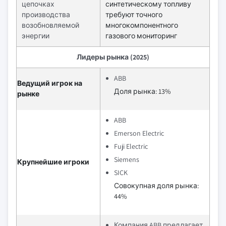
цепочках
синтетическому топливу
производства
требуют точного
возобновляемой
многокомпонентного
энергии
газового мониторинг
Лидеры рынка (2025)
ABB
Ведущий игрок на
Доля рынка: 13%
рынке
ABB
Emerson Electric
Fuji Electric
Siemens
Крупнейшие игроки
SICK
Совокупная доля рынка:
44%
Компания ABB предлагает