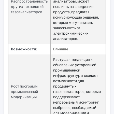
Распространённость
анализаторы, может
других технологий
повлиять на внедрение
газоанализаторов
продукта, предлагая
конкурирующие решения,
которые могут снизить
зависимость от
электрохимических
анализаторов.
Возможности:
Влияние
Растущая тенденция к
обновлению устаревшей
промышленной
инфраструктуры создает
возможности для
Рост программ
продвинутых
промышленной
газоанализаторов, которые
модернизации
поддерживают
непрерывный мониторинг
выбросов, необходимый
для модернизации и