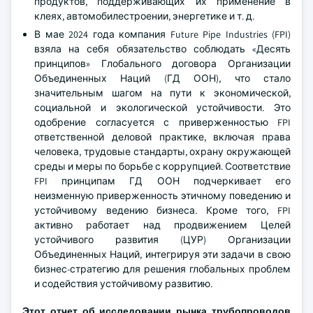
продуктов, поддерживающих их применение в
клеях, автомобилестроении, энергетике и т. д.
В мае 2024 года компания Future Pipe Industries (FPI)
взяла на себя обязательство соблюдать «Десять
принципов» Глобального договора Организации
Объединенных Наций (ГД ООН), что стало
значительным шагом на пути к экономической,
социальной и экологической устойчивости. Это
одобрение согласуется с приверженностью FPI
ответственной деловой практике, включая права
человека, трудовые стандарты, охрану окружающей
среды и меры по борьбе с коррупцией. Соответствие
FPI принципам ГД ООН подчеркивает его
неизменную приверженность этичному поведению и
устойчивому ведению бизнеса. Кроме того, FPI
активно работает над продвижением Целей
устойчивого развития (ЦУР) Организации
Объединенных Наций, интегрируя эти задачи в свою
бизнес-стратегию для решения глобальных проблем
и содействия устойчивому развитию.
Этот отчет об исследовании рынка трубопроводов