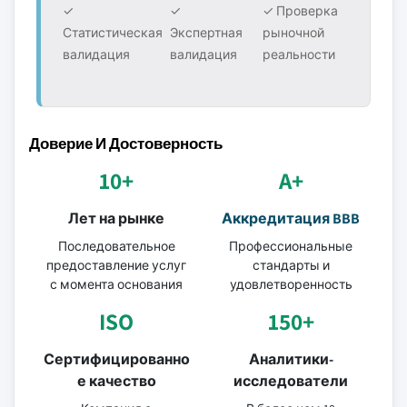
✓
✓
✓ Проверка
Статистическая
Экспертная
рыночной
валидация
валидация
реальности
Доверие И Достоверность
10+
A+
Лет на рынке
Аккредитация BBB
Последовательное
Профессиональные
предоставление услуг
стандарты и
с момента основания
удовлетворенность
ISO
150+
Сертифицированно
Аналитики-
е качество
исследователи