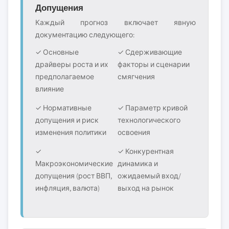
Допущения
Каждый прогноз включает явную
документацию следующего:
✓ Основные
✓ Сдерживающие
драйверы роста и их
факторы и сценарии
предполагаемое
смягчения
влияние
✓ Нормативные
✓ Параметр кривой
допущения и риск
технологического
изменения политики
освоения
✓
✓ Конкурентная
Макроэкономические
динамика и
допущения (рост ВВП,
ожидаемый вход/
инфляция, валюта)
выход на рынок