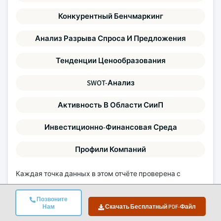
Конкурентный Бенчмаркинг
Анализ Разрыва Спроса И Предложения
Тенденции Ценообразования
SWOT-Анализ
Активность В Области СииП
Инвестиционно-Финансовая Среда
Профили Компаний
Каждая точка данных в этом отчёте проверена с
помощью первичных интервью, подлинного
восходящего моделирования и строгой перекрёстной
Позвоните
Нам
Скачать Бесплатный PDF-Файл
проверки.
Узнайте больше о нашем исследовательском