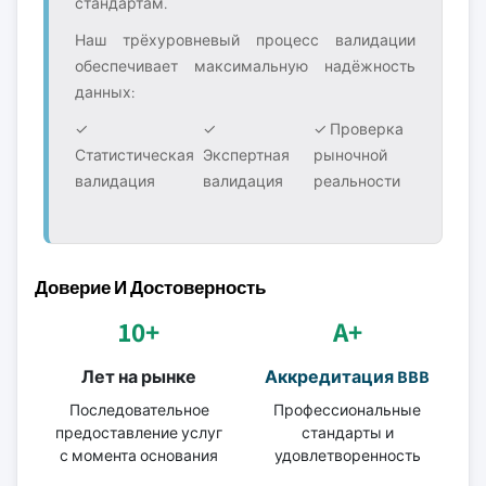
стандартам.
Наш трёхуровневый процесс валидации
обеспечивает максимальную надёжность
данных:
✓
✓
✓ Проверка
Статистическая
Экспертная
рыночной
валидация
валидация
реальности
Доверие И Достоверность
10+
A+
Лет на рынке
Аккредитация BBB
Последовательное
Профессиональные
предоставление услуг
стандарты и
с момента основания
удовлетворенность