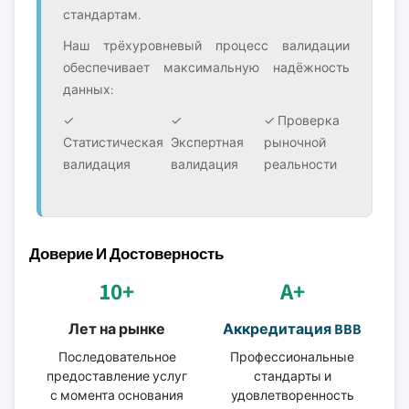
стандартам.
Наш трёхуровневый процесс валидации
обеспечивает максимальную надёжность
данных:
✓
✓
✓ Проверка
Статистическая
Экспертная
рыночной
валидация
валидация
реальности
Доверие И Достоверность
10+
A+
Лет на рынке
Аккредитация BBB
Последовательное
Профессиональные
предоставление услуг
стандарты и
с момента основания
удовлетворенность