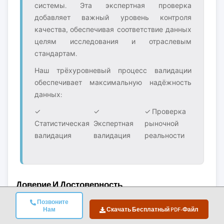
системы. Эта экспертная проверка
добавляет важный уровень контроля
качества, обеспечивая соответствие данных
целям исследования и отраслевым
стандартам.
Наш трёхуровневый процесс валидации
обеспечивает максимальную надёжность
данных:
✓
✓
✓ Проверка
Статистическая
Экспертная
рыночной
валидация
валидация
реальности
Доверие И Достоверность
10+
A+
Позвоните
Нам
Скачать Бесплатный PDF-Файл