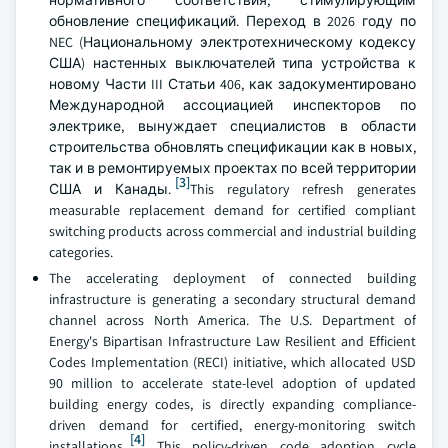
обновление спецификаций. Переход в 2026 году по
NEC (Национальному электротехническому кодексу
США) настенных выключателей типа устройства к
новому Части III Статьи 406, как задокументировано
Международной ассоциацией инспекторов по
электрике, вынуждает специалистов в области
строительства обновлять спецификации как в новых,
так и в ремонтируемых проектах по всей территории
[3]
США и Канады.
This regulatory refresh generates
measurable replacement demand for certified compliant
switching products across commercial and industrial building
categories.
The accelerating deployment of connected building
infrastructure is generating a secondary structural demand
channel across North America. The U.S. Department of
Energy's Bipartisan Infrastructure Law Resilient and Efficient
Codes Implementation (RECI) initiative, which allocated USD
90 million to accelerate state-level adoption of updated
building energy codes, is directly expanding compliance-
driven demand for certified, energy-monitoring switch
[4]
installations.
This policy-driven code adoption cycle