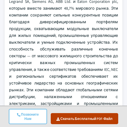
Legrand SA, Siemens AG, ABB Ltd. и Eaton Corporation plc,
которые вместе занимают 48,7% мирового рынка. Эти
компании сохраняют сильные конкурентные позиции
благодаря диверсифицированным портфелям
продукции, охватывающим модульные выключатели
для жилых помещений, промышленные управляющие
выключатели и умные подключенные устройства. Их
способность обслуживать различные конечные
секторы — от массового жилищного строительства до
критически важных промышленных систем
управления, а также соответствие требованиям IEC, NEC
и региональных сертификатов обеспечивает их
устойчивое лидерство на основных географических
рынках.
Эти компании обладают глобальными сетями
дистрибуции, налаженными отношениями с
электриками, застройщиками и промышленными
производителями оборудования, а также
Позвоните
значительными инвестициями в НИОКР,
Нам
Скачать Бесплатный PDF-Файл
направленными на разработку умных переключателей,