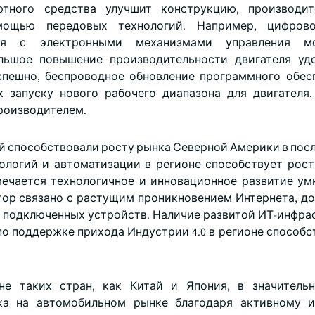
тного средства улучшит конструкцию, производит
мощью передовых технологий. Например, цифров
теля с электронными механизмами управления 
ольшое повышение производительности двигателя уд
спешно, беспроводное обновление программного обес
 запуску нового рабочего диапазона для двигателя.
роизводителем.
й способствовали росту рынка Северной Америки в посл
ологий и автоматизации в регионе способствует рос
ечается технологичное и инновационное развитие ум
ктор связано с растущим проникновением Интернета, д
х подключенных устройств. Наличие развитой ИТ-инфра
 поддержке прихода Индустрии 4.0 в регионе способс
не таких стран, как Китай и Япония, в значитель
ка на автомобильном рынке благодаря активному и