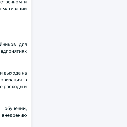
дственном и
томатизации
йников для
редприятиях
и выхода на
ровизация в
е расходы и
 обучении,
 внедрению