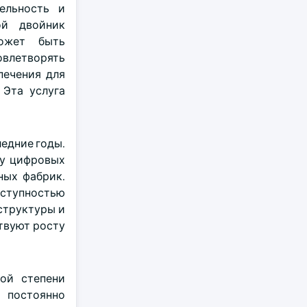
ельность и
ой двойник
может быть
овлетворять
печения для
 Эта услуга
едние годы.
ту цифровых
ных фабрик.
оступностью
структуры и
твуют росту
ной степени
 постоянно