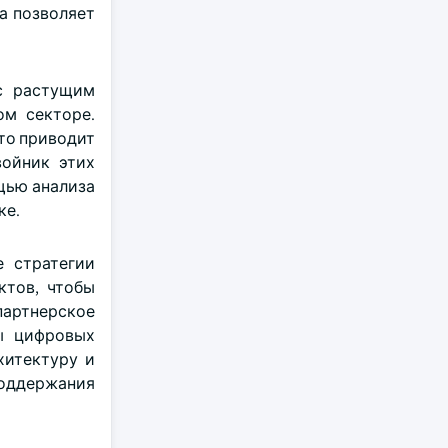
ма позволяет
с растущим
ом секторе.
то приводит
ойник этих
щью анализа
ке.
 стратегии
ктов, чтобы
партнерское
мы цифровых
хитектуру и
оддержания
и