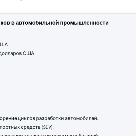
ков в автомобильной промышленности
 США
д долларов США
орение циклов разработки автомобилей.
ортных средств (SDV).
управлении тепловыми режимами батарей.