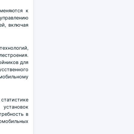
меняются к
 управлению
ей, включая
технологий,
илестроения.
ойников для
усственного
омобильному
статистике
 установок
требность в
томобильных