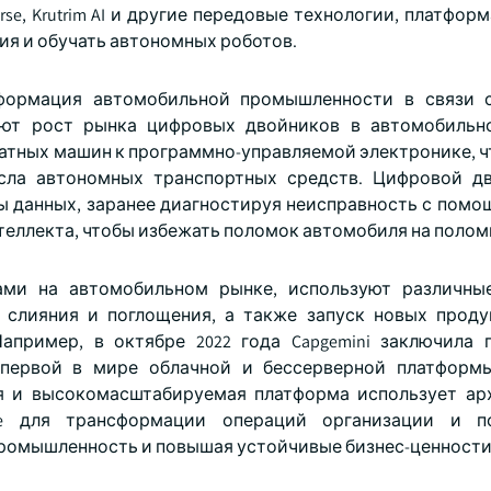
rse, Krutrim AI и другие передовые технологии, платфор
я и обучать автономных роботов.
формация автомобильной промышленности в связи 
руют рост рынка цифровых двойников в автомобильн
атных машин к программно-управляемой электронике, ч
сла автономных транспортных средств. Цифровой дв
ы данных, заранее диагностируя неисправность с помо
теллекта, чтобы избежать поломок автомобиля на полом
ми на автомобильном рынке, используют различные
, слияния и поглощения, а также запуск новых проду
апример, в октябре 2022 года Capgemini заключила 
oD, первой в мире облачной и бессерверной платфор
ная и высокомасштабируемая платформа использует ар
re для трансформации операций организации и п
промышленность и повышая устойчивые бизнес-ценност