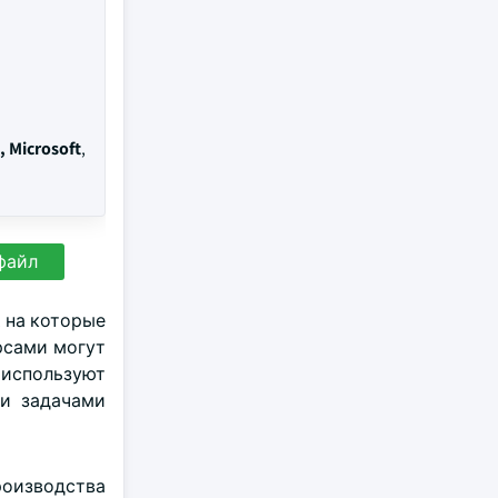
, Microsoft
,
файл
 на которые
рсами могут
 используют
ми задачами
производства