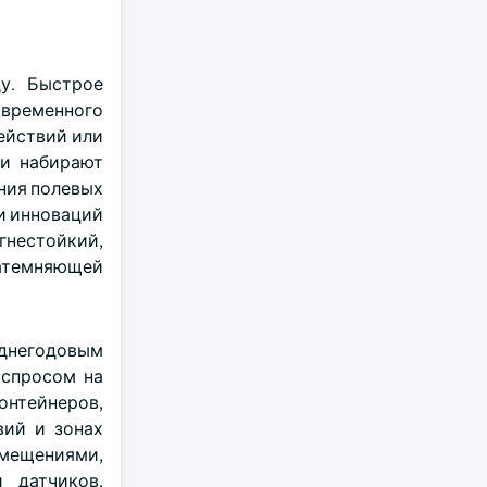
у. Быстрое
 временного
ействий или
ки набирают
ния полевых
ти инноваций
гнестойкий,
затемняющей
еднегодовым
 спросом на
онтейнеров,
вий и зонах
мещениями,
 датчиков,