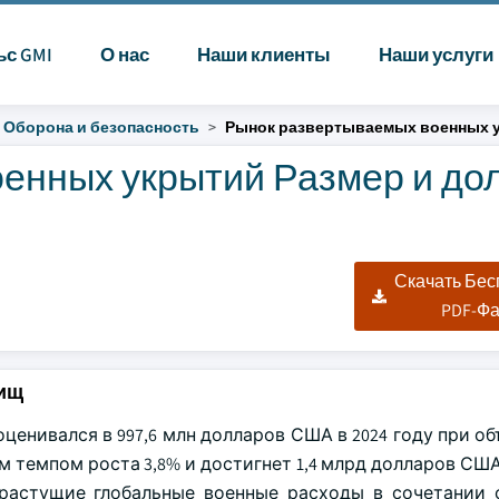
ьс GMI
О нас
Наши клиенты
Наши услуги
Оборона и безопасность
Рынок развертываемых военных 
енных укрытий Размер и до
|
Скачать Бе
PDF-Ф
ищ
нивался в 997,6 млн долларов США в 2024 году при объ
м темпом роста 3,8% и достигнет 1,4 млрд долларов США 
 растущие глобальные военные расходы в сочетании