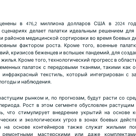
енены в 476,2 миллиона долларов США в 2024 год
х сценариях делает палатки идеальным решением для
) и районов медицинской сортировки во время боевых д
новным фактором роста. Кроме того, военные палат
вий, кризисов беженцев и вспышек пандемий, для созда
 жилья. Кроме того, технологический прогресс в облас
ременных палаток с передовыми тканями, такими как о
 инфракрасный текстиль, который интегрирован с 
погоды и наблюдения.
астущим рынком и, по прогнозам, будут расти со ср
периода. Рост в этом сегменте обусловлен растущим
ь, что стимулирует внедрение укрытий на основе к
ческих и экологических угроз в зонах боевых дейст
а на основе контейнеров также служат жилыми по
, ремонтными мастерскими или даже комплектами