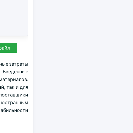
файл
жные затраты
. Введенные
атериалов.
, так и для
-поставщики
ностранным
табильности