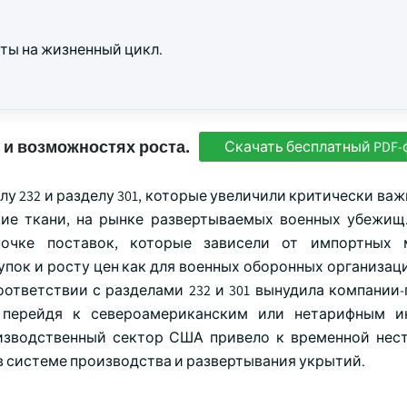
ты на жизненный цикл.
 и возможностях роста.
Скачать бесплатный PDF-
у 232 и разделу 301, которые увеличили критически ва
ские ткани, на рынке развертываемых военных убежищ
чке поставок, которые зависели от импортных м
ок и росту цен как для военных оборонных организаций
оответствии с разделами 232 и 301 вынудила компании
, перейдя к североамериканским или нетарифным и
изводственный сектор США привело к временной нес
в системе производства и развертывания укрытий.