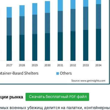
нции рынка
Скачать бесплатный PDF-файл
емых военных убежищ делится на палатки, контейнерны