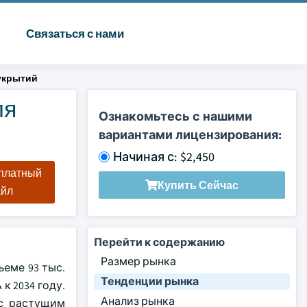
Связаться с нами
укрытий
ля
Ознакомьтесь с нашими
вариантами лицензирования:
Начиная с: $2,450
сплатный
Купить Сейчас
айл
Перейти к содержанию
Размер рынка
еме 93 тыс.
Тенденции рынка
к 2034 году.
Анализ рынка
 с растущим