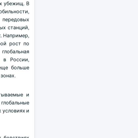
х убежищ. В
обильности,
 передовых
ых станций,
. Например,
бой рост по
 глобальная
 в России,
 еще больше
зонах.
тываемые и
 глобальные
 условиях и
х бедствиях