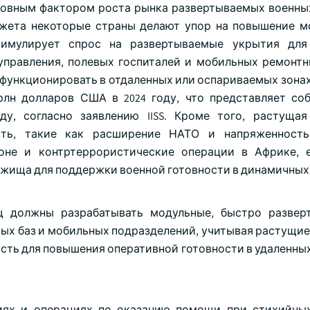
новным фактором роста рынка развертываемых военны
джета некоторые страны делают упор на повышение м
стимулирует спрос на развертываемые укрытия для
управления, полевых госпиталей и мобильных ремонтн
 функционировать в отдаленных или оспариваемых зонах
рлн долларов США в 2024 году, что представляет со
у, согласно заявлению IISS. Кроме того, растущая
ость, такие как расширение НАТО и напряженность
ионе и контртеррористические операции в Африке,
жища для поддержки военной готовности в динамичных 
щ должны разрабатывать модульные, быстро развер
ых баз и мобильных подразделений, учитывая растущие
сть для повышения оперативной готовности в удаленных
иях и операциях по оказанию помощи при стихийны