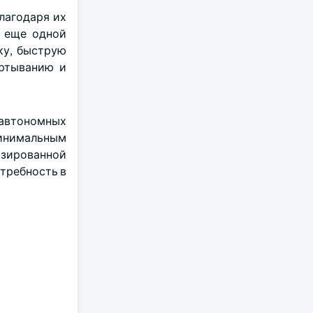
лагодаря их
я еще одной
ку, быструю
ертыванию и
автономных
инимальным
изированной
отребность в