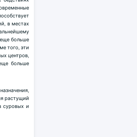
овременные
пособствует
й, в местах
 дальнейшему
 еще больше
ме того, эти
ых центров,
 еще больше
назначения,
яя растущий
в суровых и