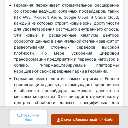
Германия переживает стремительное расширение
со стороны ведущих облачных провайдеров, таких
как AWS, Microsoft Azure, Google Cloud и Oracle Cloud,
каждый из которых строит новые зоны доступности
для удовлетворения растущего внутреннего спроса.
Эти новые и расширенные кампусы центров
обработки данных в значительной степени зависят от
развертывания стоечных серверов высокой
плотности. По мере ускорения цифровой
трансформации предприятий и переноса нагрузок в
облако, гипермасштабируемые платформы
наращивают свои серверные парки в Германии.
Германия имеет одни из самых строгих в Европе
правил защиты данных, что вынуждает предприятия
и облачные провайдеры размещать данные на
местных мощностях. Это приводит к строительству
центров обработки данных, специфичных для
региона, все из которых требуют большого
количества стоечных серверов для нагрузок,
Позвоните
Нам
Скачать Бесплатный PDF-Файл
связанных с соблюдением нормативных требований.
Такие секторы, как финансовые услуги,