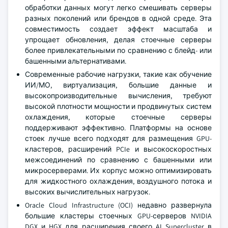
обработки данных могут легко смешивать серверы
разных поколений или брендов в одной среде. Эта
совместимость создает эффект масштаба и
упрощает обновления, делая стоечные серверы
более привлекательными по сравнению с блейд- или
башенными альтернативами.
Современные рабочие нагрузки, такие как обучение
ИИ/МО, виртуализация, большие данные и
высокопроизводительные вычисления, требуют
высокой плотности мощности и продвинутых систем
охлаждения, которые стоечные серверы
поддерживают эффективно. Платформы на основе
стоек лучше всего подходят для размещения GPU-
кластеров, расширений PCIe и высокоскоростных
межсоединений по сравнению с башенными или
микросерверами. Их корпус можно оптимизировать
для жидкостного охлаждения, воздушного потока и
высоких вычислительных нагрузок.
Oracle Cloud Infrastructure (OCI) недавно развернула
большие кластеры стоечных GPU-серверов NVIDIA
DGX и HGX для расширения своего AI Supercluster в