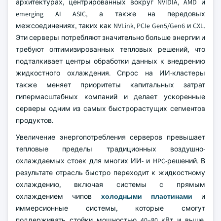
архитектурах, центрированных вокруг NVIDIA, AMD и
emerging AI ASIC, а также на передовых
межсоединениях, таких как NVLink, PCIe Gen5/Gen6 и CXL.
Эти серверы потребляют значительно больше энергии и
требуют оптимизированных тепловых решений, что
подталкивает центры обработки данных к внедрению
жидкостного охлаждения. Спрос на ИИ-кластеры
также меняет приоритеты капитальных затрат
гипермасштабных компаний и делает ускоренные
серверы одним из самых быстрорастущих сегментов
продуктов.
Увеличение энергопотребления серверов превышает
тепловые пределы традиционных воздушно-
охлаждаемых стоек для многих ИИ- и HPC-решений. В
результате отрасль быстро переходит к жидкостному
охлаждению, включая системы с прямым
охлаждением чипов
холодными пластинами
и
иммерсионные системы, которые смогут
поддерживать стойки мощностью 40–80 кВт и выше.