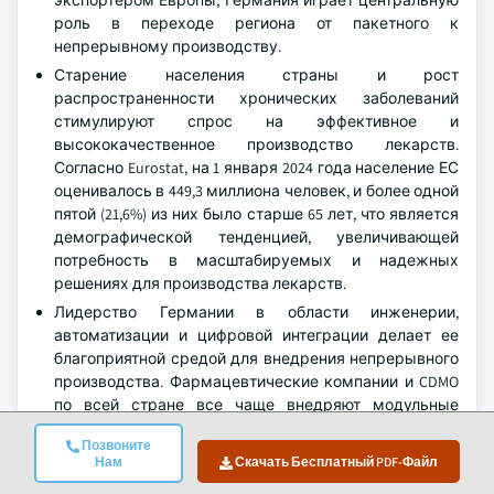
экспортером Европы, Германия играет центральную
роль в переходе региона от пакетного к
непрерывному производству.
Старение населения страны и рост
распространенности хронических заболеваний
стимулируют спрос на эффективное и
высококачественное производство лекарств.
Согласно Eurostat, на 1 января 2024 года население ЕС
оценивалось в 449,3 миллиона человек, и более одной
пятой (21,6%) из них было старше 65 лет, что является
демографической тенденцией, увеличивающей
потребность в масштабируемых и надежных
решениях для производства лекарств.
Лидерство Германии в области инженерии,
автоматизации и цифровой интеграции делает ее
благоприятной средой для внедрения непрерывного
производства. Фармацевтические компании и CDMO
по всей стране все чаще внедряют модульные
системы с искусственным интеллектом для
Позвоните
оптимизации производства, снижения затрат и
Нам
Скачать Бесплатный PDF-Файл
обеспечения соответствия нормативным