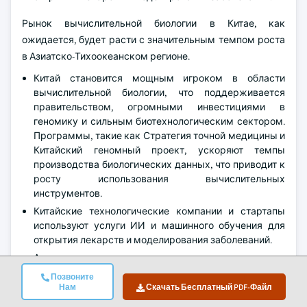
Рынок вычислительной биологии в Китае, как
ожидается, будет расти с значительным темпом роста
в Азиатско-Тихоокеанском регионе.
Китай становится мощным игроком в области
вычислительной биологии, что поддерживается
правительством, огромными инвестициями в
геномику и сильным биотехнологическим сектором.
Программы, такие как Стратегия точной медицины и
Китайский геномный проект, ускоряют темпы
производства биологических данных, что приводит к
росту использования вычислительных
инструментов.
Китайские технологические компании и стартапы
используют услуги ИИ и машинного обучения для
открытия лекарств и моделирования заболеваний.
Академические учреждения и научные парки
заключают партнерские соглашения с
Позвоните
фармацевтическими компаниями для создания
Нам
Скачать Бесплатный PDF-Файл
собственных биоинформатических платформ.