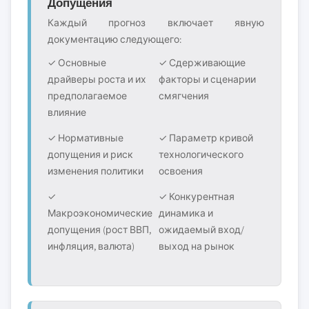
Допущения
Каждый прогноз включает явную
документацию следующего:
✓ Основные
✓ Сдерживающие
драйверы роста и их
факторы и сценарии
предполагаемое
смягчения
влияние
✓ Нормативные
✓ Параметр кривой
допущения и риск
технологического
изменения политики
освоения
✓
✓ Конкурентная
Макроэкономические
динамика и
допущения (рост ВВП,
ожидаемый вход/
инфляция, валюта)
выход на рынок