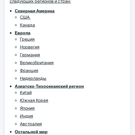
следующих регионов и стран:
Северная Америка
США.
Канада
Европа
Греция
Норвегия
Германия
Великобритания
Франция
Нидерланды
Азиатско-Тихоокеанский регион
Китай
Южная Корея
Япония
Индия
Австралия
Остальной мир