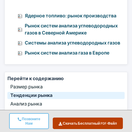
Ядерное топливо: рынок производства
Рынок систем анализа углеводородных
газов в Северной Америке
Системы анализа углеводородных газов
Рынок систем анализа газа в Европе
Перейти к содержанию
Размер рынка
Тенденции рынка
Анализ рынка
Доля рынка
Позвоните
Часто задаваемые вопросы
Нам
Скачать Бесплатный PDF-Файл
Методология исследования