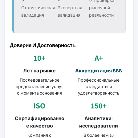
✓
✓
✓ Проверка
Статистическая
Экспертная
рыночной
валидация
валидация
реальности
Доверие И Достоверность
10+
A+
Лет на рынке
Аккредитация BBB
Последовательное
Профессиональные
предоставление услуг
стандарты и
с момента основания
удовлетворенность
ISO
150+
Сертифицированно
Аналитики-
е качество
исследователи
Компания с
В более чем 10