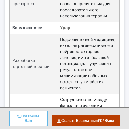
препаратов
создают препятствия для
последовательного
использования терапии.
Возможности:
Удар
Подходы точной медицины,
включая регенеративное и
нейропротекторное
лечение, имеют большой
Разработка
потенциал для улучшения
таргетной терапии
результатов при
минимизации побочных
эффектов у китайских
пациентов.
Сотрудничество между
фармацевтическими
фирмами и
Позвоните
специализированными
Нам
Скачать Бесплатный PDF-Файл
Разработка
детскими больницами