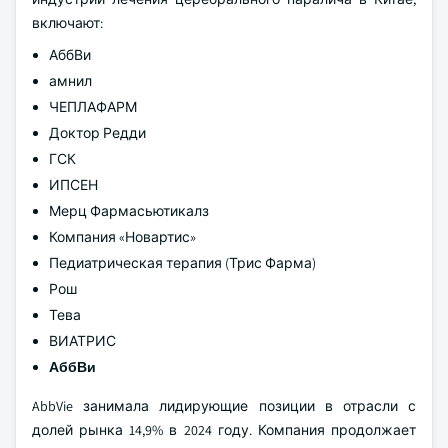
включают:
АббВи
амнил
ЧЕПЛАФАРМ
Доктор Редди
ГСК
ИПСЕН
Мерц Фармасьютикалз
Компания «Новартис»
Педиатрическая терапия (Трис Фарма)
Рош
Тева
ВИАТРИС
АббВи
AbbVie занимала лидирующие позиции в отрасли с
долей рынка 14,9% в 2024 году. Компания продолжает