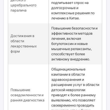
детского
подпитывает спрос на
церебрального
долгосрочные и
паралича
комплексные решения по
лечению в Китае.
Повышение безопасности и
эффективности методов
Достижения в
лечения, включая
области
ботулотоксин и новые
лекарственных
мышечные релаксанты,
форм
способствует более
активному внедрению.
Общенациональные
кампании в области
здравоохранения и
расширение услуг в области
Повышение
детской неврологии
осведомленности и
приводят к более раннему
ранняя диагностика
выявлению, что позволяет
своевременно проводить