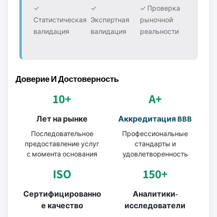
✓
✓
✓ Проверка
Статистическая
Экспертная
рыночной
валидация
валидация
реальности
Доверие И Достоверность
10+
A+
Лет на рынке
Аккредитация BBB
Последовательное
Профессиональные
предоставление услуг
стандарты и
с момента основания
удовлетворенность
ISO
150+
Сертифицированно
Аналитики-
е качество
исследователи