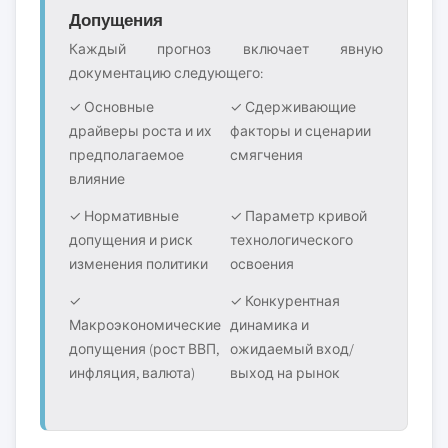
Допущения
Каждый прогноз включает явную
документацию следующего:
✓ Основные
✓ Сдерживающие
драйверы роста и их
факторы и сценарии
предполагаемое
смягчения
влияние
✓ Нормативные
✓ Параметр кривой
допущения и риск
технологического
изменения политики
освоения
✓
✓ Конкурентная
Макроэкономические
динамика и
допущения (рост ВВП,
ожидаемый вход/
инфляция, валюта)
выход на рынок