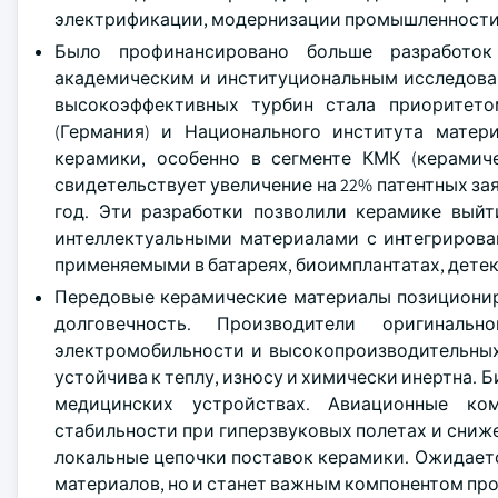
электрификации, модернизации промышленности и
Было профинансировано больше разработок
академическим и институциональным исследован
высокоэффективных турбин стала приоритето
(Германия) и Национального института матер
керамики, особенно в сегменте КМК (керамич
свидетельствует увеличение на 22% патентных зая
год. Эти разработки позволили керамике вый
интеллектуальными материалами с интегриров
применяемыми в батареях, биоимплантатах, дете
Передовые керамические материалы позиционир
долговечность. Производители оригиналь
электромобильности и высокопроизводительных 
устойчива к теплу, износу и химически инертна.
медицинских устройствах. Авиационные ко
стабильности при гиперзвуковых полетах и сниже
локальные цепочки поставок керамики. Ожидается
материалов, но и станет важным компонентом п