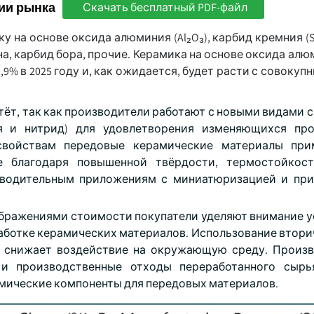
ии рынка
Скачать бесплатный PDF-файл
 на основе оксида алюминия (Al₂O₃), карбид кремния (S
ана, карбид бора, прочие. Керамика на основе оксида алюм
9% в 2025 году и, как ожидается, будет расти с совоку
ёт, так как производители работают с новыми видами с
я и нитрид) для удовлетворения изменяющихся пр
свойствам передовые керамические материалы при
е благодаря повышенной твёрдости, термостойкост
зводительным приложениям с миниатюризацией и пр
оображениями стоимости покупатели уделяют внимание 
аботке керамических материалов. Использование втори
и снижает воздействие на окружающую среду. Произ
и производственные отходы переработанного сырь
мические компоненты для передовых материалов.