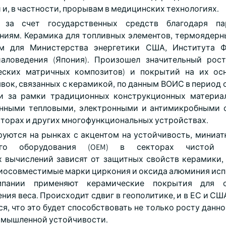
, в частности, прорывам в медицинских технологиях.
 за счет государственных средств благодаря па
иям. Керамика для топливных элементов, термоядерн
м для Министерства энергетики США, Института Ф
иаловедения (Япония). Произошел значительный рос
еских матричных композитов) и покрытий на их ос
вок, связанных с керамикой, по данным ВОИС в период с 
ти за рамки традиционных конструкционных материа
анными тепловыми, электронными и антимикробными 
кторах и других многофункциональных устройствах.
уются на рынках с акцентом на устойчивость, миниа
ного оборудования (OEM) в секторах чистой э
вычислений зависят от защитных свойств керамики, 
 Биосовместимые марки циркония и оксида алюминия исп
мпании применяют керамические покрытия для о
ния веса. Происходит сдвиг в геополитике, и в ЕС и С
, что это будет способствовать не только росту данно
ромышленной устойчивости.