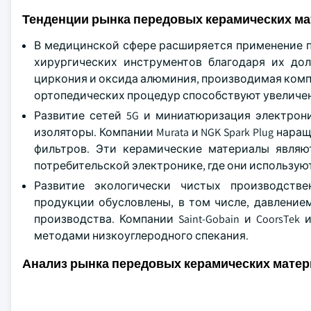
Тенденции рынка передовых керамических м
В медицинской сфере расширяется применение п
хирургических инструментов благодаря их до
циркония и оксида алюминия, производимая компа
ортопедических процедур способствуют увеличе
Развитие сетей 5G и миниатюризация электрон
изоляторы. Компании Murata и NGK Spark Plug на
фильтров. Эти керамические материалы явля
потребительской электронике, где они использу
Развитие экологически чистых производств
продукции обусловлены, в том числе, давление
производства. Компании Saint-Gobain и CoorsTe
методами низкоуглеродного спекания.
Анализ рынка передовых керамических мате