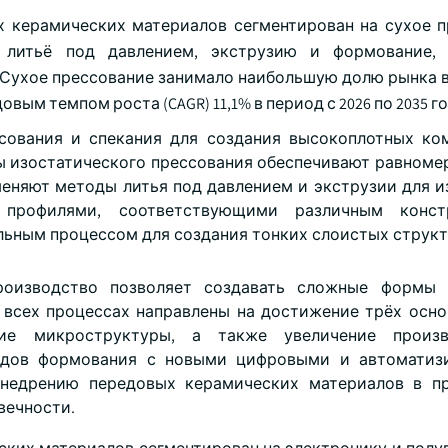
 керамических материалов сегментирован на сухое п
P), литьё под давлением, экструзию и формование,
. Сухое прессование занимало наибольшую долю рынка в 
вым темпом роста (CAGR) 11,1% в период с 2026 по 2035 го
сования и спекания для создания высокоплотных ко
ы изостатического прессования обеспечивают равноме
еняют методы литья под давлением и экструзии для и
рофилями, соответствующими различным конст
льным процессом для создания тонких слоистых структ
производство позволяет создавать сложные формы
 всех процессах направлены на достижение трёх осно
ие микроструктуры, а также увеличение произв
одов формования с новыми цифровыми и автоматиз
внедрению передовых керамических материалов в пр
вечности.