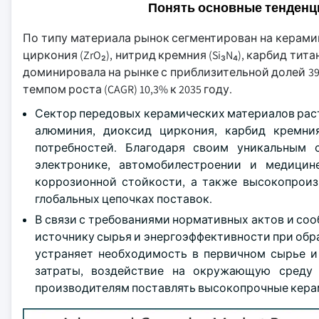
Понять основные тенденц
По типу материала рынок сегментирован на керамику
циркония (ZrO₂), нитрид кремния (Si₃N₄), карбид тит
доминировала на рынке с приблизительной долей 39,
темпом роста (CAGR) 10,3% к 2035 году.
Сектор передовых керамических материалов раст
алюминия, диоксид циркония, карбид кремни
потребностей. Благодаря своим уникальным 
электронике, автомобилестроении и медицин
коррозионной стойкости, а также высокопрои
глобальных цепочках поставок.
В связи с требованиями нормативных актов и с
источнику сырья и энергоэффективности при обр
устраняет необходимость в первичном сырье 
затраты, воздействие на окружающую среду 
производителям поставлять высокопрочные кера