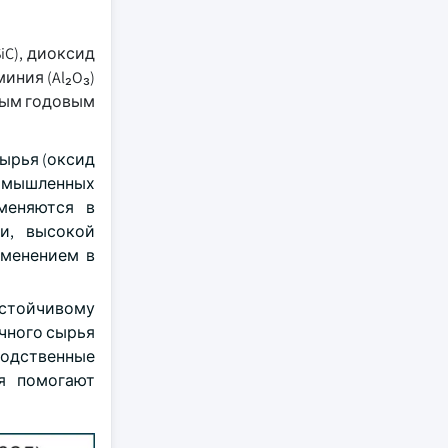
iC), диоксид
иния (Al₂O₃)
пным годовым
ырья (оксид
омышленных
меняются в
и, высокой
именением в
устойчивому
чного сырья
водственные
я помогают