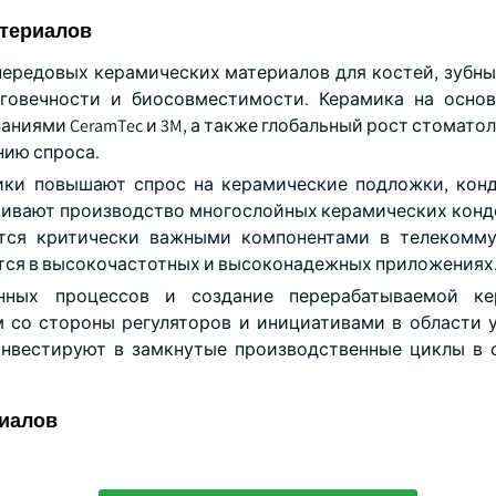
атериалов
ередовых керамических материалов для костей, зубны
лговечности и биосовместимости. Керамика на осно
ниями CeramTec и 3M, а также глобальный рост стомато
нию спроса.
ики повышают спрос на керамические подложки, кон
ращивают производство многослойных керамических конд
ются критически важными компонентами в телекомму
ются в высокочастотных и высоконадежных приложениях
енных процессов и создание перерабатываемой ке
м со стороны регуляторов и инициативами в области 
k инвестируют в замкнутые производственные циклы в 
риалов