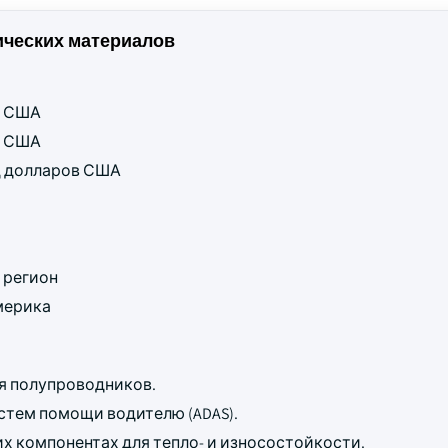
ческих материалов
ов США
ов США
рд долларов США
 регион
мерика
ля полупроводников.
стем помощи водителю (ADAS).
х компонентах для тепло- и износостойкости.