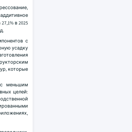
рессование,
 аддитивное
27,1% в 2025
д.
мпонентов с
рную усадку
зготовления
рукторским
ур, которые
 с меньшим
вных целей:
одственной
ированными
иложениях,