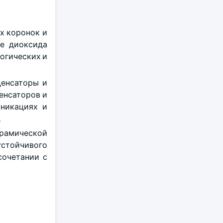
х коронок и
ве диоксида
логических и
денсаторы и
енсаторов и
никациях и
.
рамической
устойчивого
сочетании с