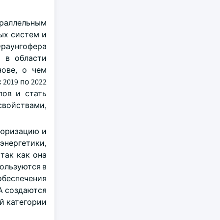
раллельным
ых систем и
раунгофера
т в области
нове, о чем
2019 по 2022
лов и стать
свойствами,
тюризацию и
нергетики,
так как она
ользуются в
беспечения
ША создаются
й категории