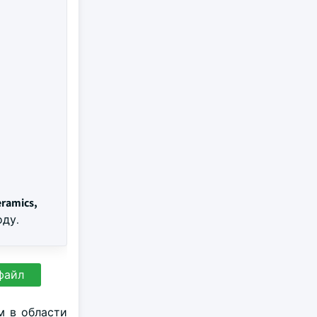
eramics,
оду.
файл
м в области