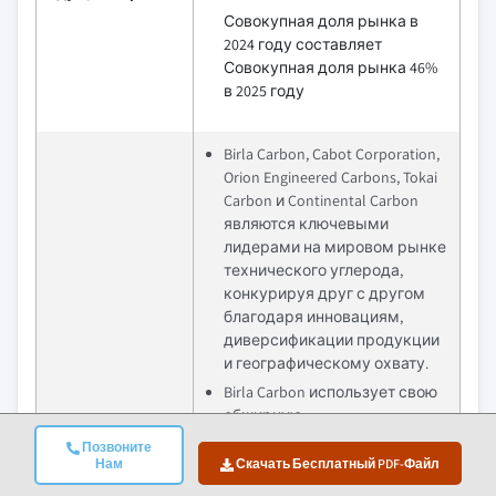
Совокупная доля рынка в
2024 году составляет
Совокупная доля рынка 46%
в 2025 году
Birla Carbon, Cabot Corporation,
Orion Engineered Carbons, Tokai
Carbon и Continental Carbon
являются ключевыми
лидерами на мировом рынке
технического углерода,
конкурируя друг с другом
благодаря инновациям,
диверсификации продукции
и географическому охвату.
Birla Carbon использует свою
обширную
Конкурентное
производственную базу и
Позвоните
преимущество
ориентируется на
Нам
Скачать Бесплатный PDF-Файл
устойчивые продукты. Cabot