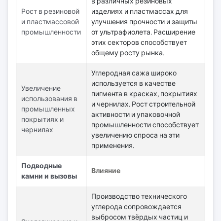
в различных резиновых
Рост в резиновой
изделиях и пластмассах для
и пластмассовой
улучшения прочности и защиты
промышленности
от ультрафиолета. Расширение
этих секторов способствует
общему росту рынка.
Углеродная сажа широко
используется в качестве
Увеличение
пигмента в красках, покрытиях
использования в
и чернилах. Рост строительной
промышленных
активности и упаковочной
покрытиях и
промышленности способствует
чернилах
увеличению спроса на эти
применения.
Подводные
Влияние
камни и вызовы
Производство технического
углерода сопровождается
выбросом твёрдых частиц и