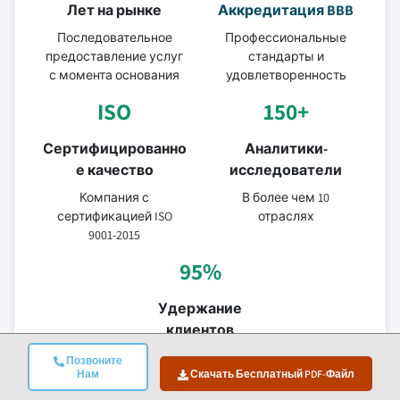
Лет на рынке
Аккредитация BBB
Последовательное
Профессиональные
предоставление услуг
стандарты и
с момента основания
удовлетворенность
ISO
150+
Сертифицированно
Аналитики-
е качество
исследователи
Компания с
В более чем 10
сертификацией ISO
отраслях
9001-2015
95%
Удержание
клиентов
Ценность 5-летних
Позвоните
Нам
Скачать Бесплатный PDF-Файл
отношений