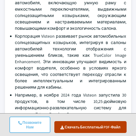
автомобиля, включающую умную раму с
емкостными переключателями, выдвижными
солнцезащитными козырьками, окружающим
освещением и настраиваемыми материалами,
повышающими комфорт и экологичность салона.
Корпорация Visteon развивает рынок автомобильных
солнцезащитных козырьков, интегрируя в салоны
автомобилей технологии отображения с
уменьшением бликов, такие как TrueColor Image
Enhancement. Эти инновации улучшают видимость и
комфорт водителя, особенно в условиях яркого
освещения, что соответствует переходу отрасли к
более интеллектуальным и интегрированным
решениям для кабины.
Например, в ноябре 2024 года Visteon запустила 30
продуктов, в том числе 10,25-дюймовую
информационно-развлекательную систему для
версии Tata Punch Camo, что ознаменовало
значительный прогресс в сегменте автомобильной
Позвоните
цифровой кабины в Индии.
Нам
Скачать Бесплатный PDF-Файл
Компания Continental AG преобразует рынок