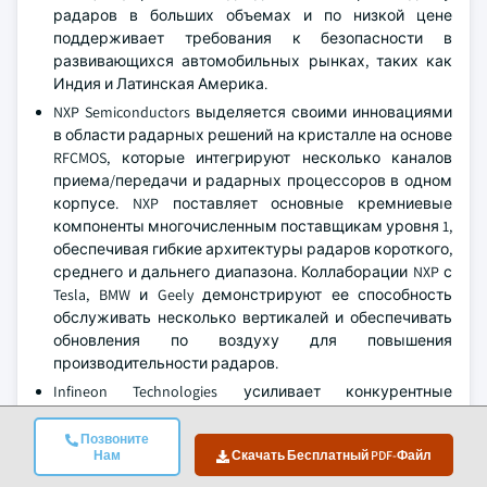
радаров в больших объемах и по низкой цене
поддерживает требования к безопасности в
развивающихся автомобильных рынках, таких как
Индия и Латинская Америка.
NXP Semiconductors выделяется своими инновациями
в области радарных решений на кристалле на основе
RFCMOS, которые интегрируют несколько каналов
приема/передачи и радарных процессоров в одном
корпусе. NXP поставляет основные кремниевые
компоненты многочисленным поставщикам уровня 1,
обеспечивая гибкие архитектуры радаров короткого,
среднего и дальнего диапазона. Коллаборации NXP с
Tesla, BMW и Geely демонстрируют ее способность
обслуживать несколько вертикалей и обеспечивать
обновления по воздуху для повышения
производительности радаров.
Infineon Technologies усиливает конкурентные
преимущества благодаря своим радарным SoC,
изготовленным по 28-нм и 40-нм CMOS-технологиям,
Позвоните
Нам
Скачать Бесплатный PDF-Файл
что обеспечивает повышенную
энергоэффективность и большую интеграцию. Ее