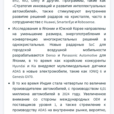
BYD, NIO, Geely и других. Программы, такие как
«Стратегия инноваций и развития интеллектуальных
автомобилей», также стимулируют внутреннее
развитие решений радаров на кристалле, часто в
сотрудничестве с Huawei, SmarterEye и Robosense.
Исследования в Японии и Южной Корее направлены
на уменьшение размера, энергопотребления и
конвергенцию многокристальных решений в
однокристальные. Новые радарные SoC для
городской воздушной мобильности
разрабатываются Denso и Panasonic Automotive для
Японии, в то время как корейские конкуренты
Hyundai и Kia внедряют мультимодальные датчики
ADAS в новые электромобили, такие как IONIQ 6 и
Genesis GV70.
В то же время Индия стала четвертым по величине
производителем автомобилей, с производством 6,01
миллиона автомобилей в 2024 году. Увеличенное
внимание со стороны международных OEM и
поставщиков уровня 1, а также стремление к
производству ADAS на внутреннем рынке, вероятно,