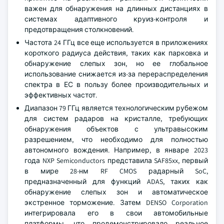
важен для обнаружения на длинных дистанциях в
системах адаптивного круиз-контроля и
предотвращения столкновений.
Частота 24 ГГц все еще используется в приложениях
короткого радиуса действия, таких как парковка и
обнаружение слепых зон, но ее глобальное
использование снижается из-за перераспределения
спектра в ЕС в пользу более производительных и
эффективных частот.
Диапазон 79 ГГц является технологическим рубежом
для систем радаров на кристалле, требующих
обнаружения объектов с ультравысоким
разрешением, что необходимо для полностью
автономного вождения. Например, в январе 2023
года NXP Semiconductors представила SAF85xx, первый
в мире 28-нм RF CMOS радарный SoC,
предназначенный для функций ADAS, таких как
обнаружение слепых зон и автоматическое
экстренное торможение. Затем DENSO Corporation
интегрировала его в свои автомобильные
платформы, что продемонстрировало реальное