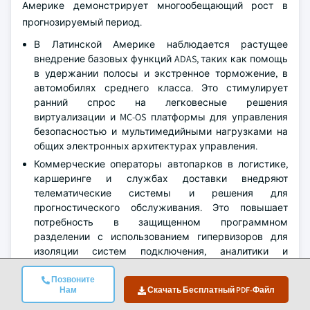
Америке демонстрирует многообещающий рост в
прогнозируемый период.
В Латинской Америке наблюдается растущее
внедрение базовых функций ADAS, таких как помощь
в удержании полосы и экстренное торможение, в
автомобилях среднего класса. Это стимулирует
ранний спрос на легковесные решения
виртуализации и MC-OS платформы для управления
безопасностью и мультимедийными нагрузками на
общих электронных архитектурах управления.
Коммерческие операторы автопарков в логистике,
каршеринге и службах доставки внедряют
телематические системы и решения для
прогностического обслуживания. Это повышает
потребность в защищенном программном
разделении с использованием гипервизоров для
изоляции систем подключения, аналитики и
управления операциями в бюджетных
автомобильных платформах.
Позвоните
Нам
Скачать Бесплатный PDF-Файл
ЛАТАМ остается сильно зависимой от