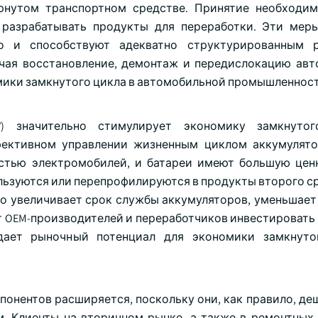
рнутом транспортном средстве. Принятие необходи
 разрабатывать продукты для переработки. Эти мер
о и способствуют адекватно структурированным 
ючая восстановление, демонтаж и передислокацию ав
омики замкнутого цикла в автомобильной промышленност
V) значительно стимулирует экономику замкнуто
фективном управлении жизненным циклом аккумулят
стью электромобилей, и батареи имеют большую цен
ользуются или перепрофилируются в продукты второго с
то увеличивает срок службы аккумуляторов, уменьшает
т OEM-производителей и переработчиков инвестировать 
здает рыночный потенциал для экономики замкнуто
онентов расширяется, поскольку они, как правило, деш
м. Клиенты на вторичном рынке, а также в ремонтных