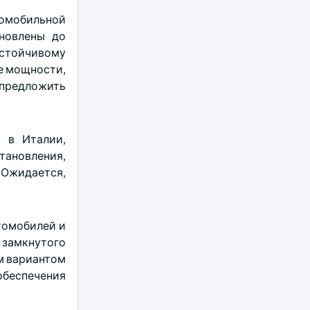
омобильной
новлены до
устойчивому
е мощности,
 предложить
а в Италии,
тановления,
 Ожидается,
томобилей и
 замкнутого
м вариантом
обеспечения