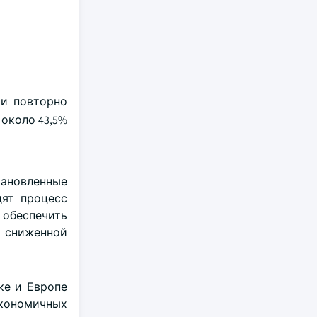
 и повторно
 около 43,5%
ановленные
дят процесс
 обеспечить
о сниженной
ке и Европе
экономичных