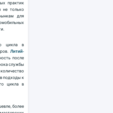
мых практик
ы не только
рынкам для
томобильных
и.
го цикла в
оров.
Литий-
ность после
рока службы
 количество
в подходы к
го цикла в
евле, более
 мастерских