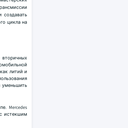
трансмиссии
и создавать
го цикла на
 вторичных
омобильной
как литий и
пользования
и уменьшить
е. Mercedes
 с истекшим