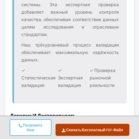
системы. Эта экспертная проверка
добавляет важный уровень контроля
качества, обеспечивая соответствие данных
целям исследования и отраслевым
стандартам.
Наш трёхуровневый процесс валидации
обеспечивает максимальную надёжность
данных:
✓
✓
✓ Проверка
Статистическая
Экспертная
рыночной
валидация
валидация
реальности
Доверие И Достоверность
Позвоните
10+
A+
Нам
Скачать Бесплатный PDF-Файл