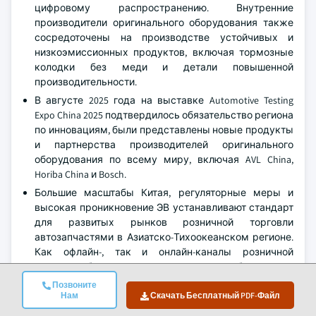
цифровому распространению. Внутренние
производители оригинального оборудования также
сосредоточены на производстве устойчивых и
низкоэмиссионных продуктов, включая тормозные
колодки без меди и детали повышенной
производительности.
В августе 2025 года на выставке Automotive Testing
Expo China 2025 подтвердилось обязательство региона
по инновациям, были представлены новые продукты
и партнерства производителей оригинального
оборудования по всему миру, включая AVL China,
Horiba China и Bosch.
Большие масштабы Китая, регуляторные меры и
высокая проникновение ЭВ устанавливают стандарт
для развитых рынков розничной торговли
автозапчастями в Азиатско-Тихоокеанском регионе.
Как офлайн-, так и онлайн-каналы розничной
торговли быстро расширяются, что обусловлено
растущим потребительским спросом на
Позвоните
электромобили, государственными стимулами и
Нам
Скачать Бесплатный PDF-Файл
интеграцией цифровых платформ для