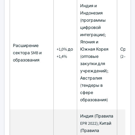
Индия и
Индонезия
(программы
цифровой
интеграции);
Япония и
Расширение
+1,0% до
Южная Корея
Средн
сектора SMB и
+1,4%
(оптовые
(2–4 го
образования
закупки для
учреждений);
Австралия
(тендеры в
сфере
образования)
Индия (Правила
EPR 2022); Китай
(Правила