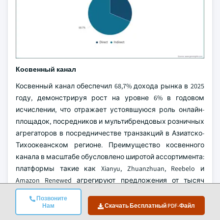
Косвенный канал
Косвенный канал обеспечил 68,7% дохода рынка в 2025
году, демонстрируя рост на уровне 6% в годовом
исчислении, что отражает устоявшуюся роль онлайн-
площадок, посредников и мультибрендовых розничных
агрегаторов в посредничестве транзакций в Азиатско-
Тихоокеанском регионе. Преимущество косвенного
канала в масштабе обусловлено широтой ассортимента:
платформы такие как Xianyu, Zhuanzhuan, Reebelo и
Amazon Renewed агрегируют предложения от тысяч
продавцов, предоставляя глубину выбора, которую не
Позвоните
может обеспечить ни один прямой оператор. В
Нам
Скачать Бесплатный PDF-Файл
ландшафте Азиатско-Тихоокеанского региона