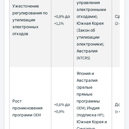
управления
Ужесточение
электронными
регулирования по
+0,8% до
отходами);
Средн
утилизации
+1,1%
Южная Корея
(2–4 го
электронных
(Закон об
отходов
утилизации
электроники);
Австралия
(NTCRS)
Япония и
Австралия
(зрелые
прямые
Рост
программы
+0,6% до
Долго
проникновения
OEM); Индия
+0,9%
(≥ 4 лет
программ OEM
(подписка HP);
Южная Корея и
Сингапур