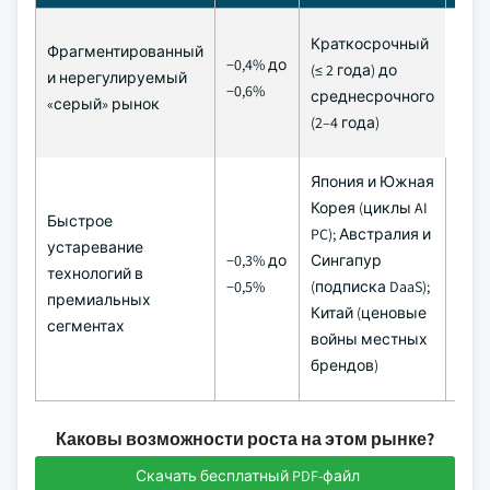
Краткосрочный
Фрагментированный
−0,4% до
(≤ 2 года) до
и нерегулируемый
−0,6%
среднесрочного
«серый» рынок
(2–4 года)
Япония и Южная
Корея (циклы AI
Быстрое
PC); Австралия и
Сре
устаревание
−0,3% до
Сингапур
(2–4
технологий в
−0,5%
(подписка DaaS);
дол
премиальных
Китай (ценовые
(≥ 4 
сегментах
войны местных
брендов)
Каковы возможности роста на этом рынке?
Скачать бесплатный PDF-файл