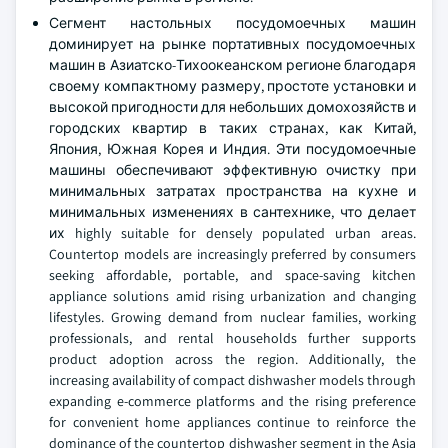
Сегмент настольных посудомоечных машин
доминирует на рынке портативных посудомоечных
машин в Азиатско-Тихоокеанском регионе благодаря
своему компактному размеру, простоте установки и
высокой пригодности для небольших домохозяйств и
городских квартир в таких странах, как Китай,
Япония, Южная Корея и Индия. Эти посудомоечные
машины обеспечивают эффективную очистку при
минимальных затратах пространства на кухне и
минимальных изменениях в сантехнике, что делает
их highly suitable for densely populated urban areas.
Countertop models are increasingly preferred by consumers
seeking affordable, portable, and space-saving kitchen
appliance solutions amid rising urbanization and changing
lifestyles. Growing demand from nuclear families, working
professionals, and rental households further supports
product adoption across the region. Additionally, the
increasing availability of compact dishwasher models through
expanding e-commerce platforms and the rising preference
for convenient home appliances continue to reinforce the
dominance of the countertop dishwasher segment in the Asia