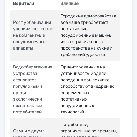
Водители
Влияние
Городские домохозяйства
Рост урбанизации
всё чаще приобретают
увеличивает спрос
портативные
на компактные
посудомоечные машины
посудомоечные
из-за ограниченного
аппараты.
пространства на кухне и
требований удобства.
Водосберегающие
Ориентированные на
устройства
устойчивость модели
становятся
поведения при покупке
популярными
способствуют внедрению
среди
современных
экологически
портативных
сознательных
посудомоечных
потребителей.
технологий.
Потребители,
Семьи с двумя
ограниченные во времени,