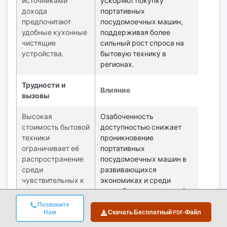
источниками
ускоряют покупку
дохода
портативных
предпочитают
посудомоечных машин,
удобные кухонные
поддерживая более
чистящие
сильный рост спроса на
устройства.
бытовую технику в
регионах.
Трудности и
Влияние
вызовы
Высокая
Озабоченность
стоимость бытовой
доступностью снижает
техники
проникновение
ограничивает её
портативных
распространение
посудомоечных машин в
среди
развивающихся
чувствительных к
экономиках и среди
ценам
малообеспеченных слоёв
потребителей
населения
Позвоните
Нам
Скачать Бесплатный PDF-Файл
Маленькие кухни