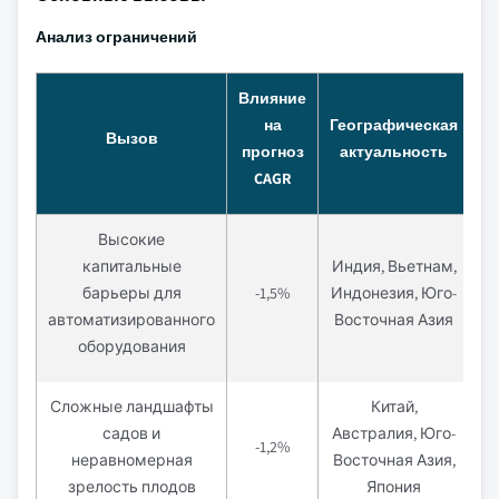
Анализ ограничений
Влияние
на
Географическая
Вызов
прогноз
актуальность
CAGR
Высокие
капитальные
Индия, Вьетнам,
К
барьеры для
-1,5%
Индонезия, Юго-
пе
автоматизированного
Восточная Азия
оборудования
Сложные ландшафты
Китай,
С
садов и
Австралия, Юго-
-1,2%
неравномерная
Восточная Азия,
зрелость плодов
Япония