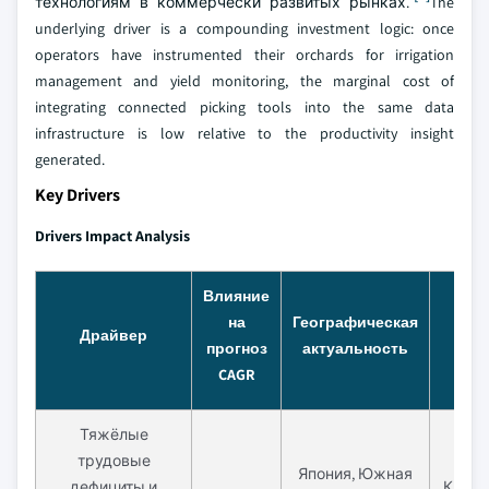
технологиям в коммерчески развитых рынках.
The
underlying driver is a compounding investment logic: once
operators have instrumented their orchards for irrigation
management and yield monitoring, the marginal cost of
integrating connected picking tools into the same data
infrastructure is low relative to the productivity insight
generated.
Key Drivers
Drivers Impact Analysis
Влияние
на
Географическая
Вре
Драйвер
прогноз
актуальность
р
CAGR
Тяжёлые
трудовые
Япония, Южная
дефициты и
Кратк