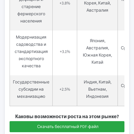
+3.8%
Корея, Китай,
старение
(≤
Австралия
фермерского
населения
Модернизация
Япония,
садоводства и
Австралия,
Средн
стандартизация
+3.1%
Южная Корея,
(2–
экспортного
Китай
качества
Государственные
Индия, Китай,
Средн
субсидии на
+2.5%
Вьетнам,
(2–
механизацию
Индонезия
Каковы возможности роста на этом рынке?
Скачать бесплатный PDF-файл