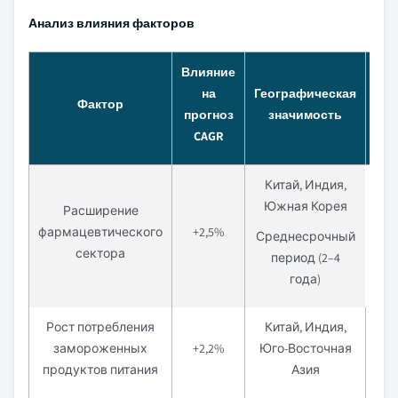
Анализ влияния факторов
Влияние
на
Географическая
В
Фактор
прогноз
значимость
рам
CAGR
Китай, Индия,
Южная Корея
Расширение
фармацевтического
+2,5%
Среднесрочный
сектора
период (2–4
года)
Рост потребления
Китай, Индия,
Кра
замороженных
+2,2%
Юго-Восточная
п
продуктов питания
Азия