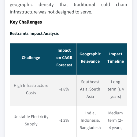
geographic density that traditional cold chain
infrastructure was not designed to serve.
Key Challenges
Restraints Impact Analysis
Impact
Geographic
Impact
Challenge
on CAGR
Relevance
Timeline
Forecast
Southeast
Long
High Infrastructure
-1.8%
Asia, South
term (≥ 4
Costs
Asia
years)
India,
Medium
Unstable Electricity
-1.2%
Indonesia,
term (2–
Supply
Bangladesh
4 years)