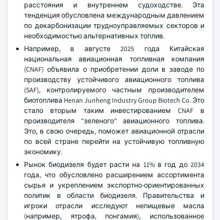
расстояния и внутреннем судоходстве. Эта
тенденция обусловлена международным давлением
по декарбонизации трудноуправляемых секторов и
необходимостью альтернативных топлив.
Например, в августе 2025 года Китайская
национальная авиационная топливная компания
(CNAF) объявила о приобретении доли в заводе по
производству устойчивого авиационного топлива
(SAF), контролируемого частным производителем
биотоплива Henan Junheng Industry Group Biotech Co. Это
стало вторым таким инвестированием CNAF в
производителя "зеленого" авиационного топлива.
Это, в свою очередь, поможет авиационной отрасли
по всей стране перейти на устойчивую топливную
экономику.
Рынок биодизеля будет расти на 11% в год до 2034
года, что обусловлено расширением ассортимента
сырья и укреплением экспортно-ориентированных
политик в области биодизеля. Правительства и
игроки отрасли исследуют непищевые масла
(например, ятрофа, понгамия), использованное