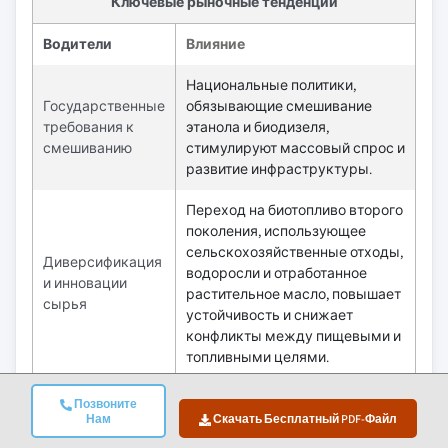
Ключевые рыночные тенденции
Водители
Влияние
Национальные политики,
Государственные
обязывающие смешивание
требования к
этанола и биодизеля,
смешиванию
стимулируют массовый спрос и
развитие инфраструктуры.
Переход на биотопливо второго
поколения, использующее
сельскохозяйственные отходы,
Диверсификация
водоросли и отработанное
и инновации
растительное масло, повышает
сырья
устойчивость и снижает
конфликты между пищевыми и
топливными целями.
Подводные
Позвоните
Влияние
камни и вызовы
Нам
Скачать Бесплатный PDF-Файл