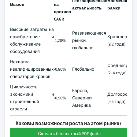
Географическая
Временные
Вызов
на
актуальность
рамки
прогноз
CAGR
Высокие затраты на
Развивающиеся
приобретение и
Краткосрочн
-1,20%
рынки,
обслуживание
(≤ 2 года)
глобально
оборудования
Нехватка
Среднесрочн
квалифицированных
-0,80%
Глобально
(2–4 года)
операторов кранов
Цикличность
Европа,
экономики и
Долгосрочны
-0,90%
Северная
строительной
(≥ 4 года)
Америка
отрасли
Каковы возможности роста на этом рынке?
Скачать бесплатный PDF-файл