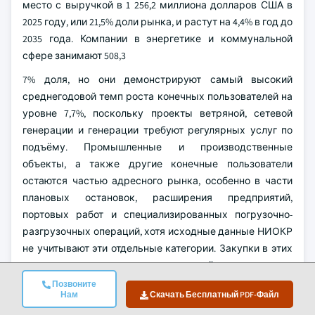
место с выручкой в 1 256,2 миллиона долларов США в
2025 году, или 21,5% доли рынка, и растут на 4,4% в год до
2035 года. Компании в энергетике и коммунальной
сфере занимают 508,3
7% доля, но они демонстрируют самый высокий
среднегодовой темп роста конечных пользователей на
уровне 7,7%, поскольку проекты ветряной, сетевой
генерации и генерации требуют регулярных услуг по
подъёму. Промышленные и производственные
объекты, а также другие конечные пользователи
остаются частью адресного рынка, особенно в части
плановых остановок, расширения предприятий,
портовых работ и специализированных погрузочно-
разгрузочных операций, хотя исходные данные НИОКР
не учитывают эти отдельные категории. Закупки в этих
группах ориентированы на надёжность услуг,
обученных операторов и документированное
Позвоните
Нам
Скачать Бесплатный PDF-Файл
соблюдение планов подъёма, а не на минимальную