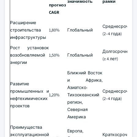
значимость
рамки
прогноз
CAGR
Расширение
Среднесрочный
строительства
1,80%
Глобальный
(2–4 года)
инфраструктуры
Рост установок
Долгосрочный
возобновляемой
1,50%
Глобальный
(≥ 4 лет)
энергии
Ближний Восток
и Африка,
Развитие
Азиатско-
промышленных и
Среднесрочный
1,20%
Тихоокеанский
нефтехимических
(2–4 года)
регион,
проектов
Северная
Америка
Преимущества
Европа,
эксплуатационной
Краткосрочный