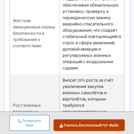
обеспечивая обязательную
установку, проверку и
периодическую замену
Жёсткие
аварийно-спасательного
авиационные нормы
оборудования, что создаёт
безопасности и
стабильный повторяющийся
требования к
спрос в сфере авиалиний,
соответствию
деловой авиации и
регулируемых военных
операций с воздушными
судами.
Вносит 20% роста за счёт
увеличения закупок
военных самолётов и
вертолётов, которым
Рост военных
требуются
расходов на
специализированные,
авиацию и
прочные системы
Позвоните
вертолёты
выживания,
Нам
Скачать Бесплатный PDF-Файл
предназначенные для