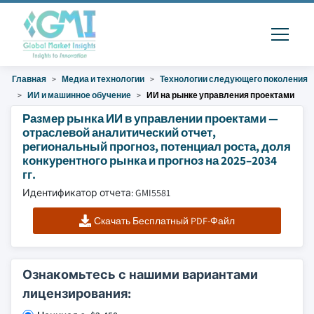
Главная
Медиа и технологии
Технологии следующего поколения
ИИ и машинное обучение
ИИ на рынке управления проектами
Размер рынка ИИ в управлении проектами —
отраслевой аналитический отчет,
региональный прогноз, потенциал роста, доля
конкурентного рынка и прогноз на 2025–2034
гг.
Идентификатор отчета: GMI5581
Скачать Бесплатный PDF-Файл
Ознакомьтесь с нашими вариантами
лицензирования: