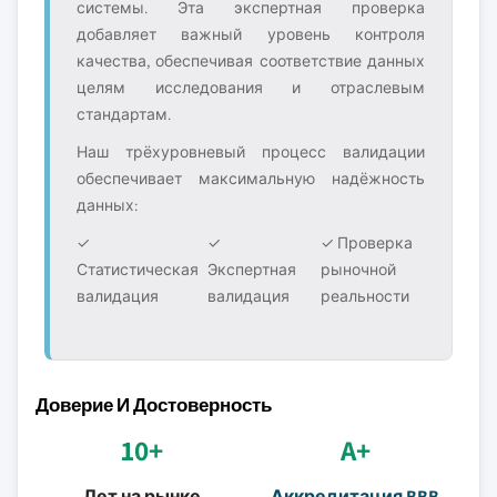
системы. Эта экспертная проверка
добавляет важный уровень контроля
качества, обеспечивая соответствие данных
целям исследования и отраслевым
стандартам.
Наш трёхуровневый процесс валидации
обеспечивает максимальную надёжность
данных:
✓
✓
✓ Проверка
Статистическая
Экспертная
рыночной
валидация
валидация
реальности
Доверие И Достоверность
10+
A+
Лет на рынке
Аккредитация BBB