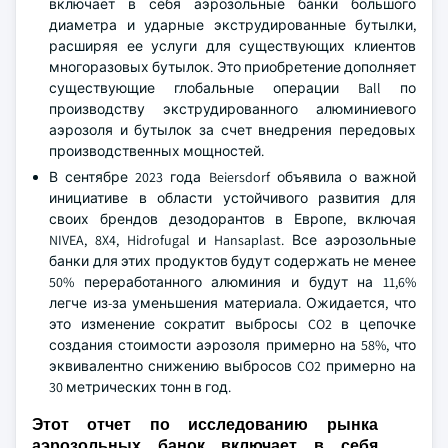
включает в себя аэрозольные банки большого
диаметра и ударные экструдированные бутылки,
расширяя ее услуги для существующих клиентов
многоразовых бутылок. Это приобретение дополняет
существующие глобальные операции Ball по
производству экструдированного алюминиевого
аэрозоля и бутылок за счет внедрения передовых
производственных мощностей.
В сентябре 2023 года Beiersdorf объявила о важной
инициативе в области устойчивого развития для
своих брендов дезодорантов в Европе, включая
NIVEA, 8X4, Hidrofugal и Hansaplast. Все аэрозольные
банки для этих продуктов будут содержать не менее
50% переработанного алюминия и будут на 11,6%
легче из-за уменьшения материала. Ожидается, что
это изменение сократит выбросы CO2 в цепочке
создания стоимости аэрозоля примерно на 58%, что
эквивалентно снижению выбросов CO2 примерно на
30 метрических тонн в год.
Этот отчет по исследованию рынка
аэрозольных банок включает в себя