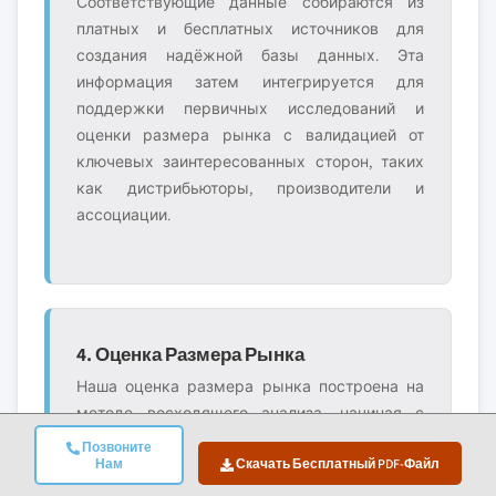
Соответствующие данные собираются из
платных и бесплатных источников для
создания надёжной базы данных. Эта
информация затем интегрируется для
поддержки первичных исследований и
оценки размера рынка с валидацией от
ключевых заинтересованных сторон, таких
как дистрибьюторы, производители и
ассоциации.
4. Оценка Размера Рынка
Наша оценка размера рынка построена на
методе восходящего анализа, начиная с
данных о выручке компаний, полученных
Позвоните
Нам
Скачать Бесплатный PDF-Файл
непосредственно в ходе первичных
интервью, а также показателей объёма