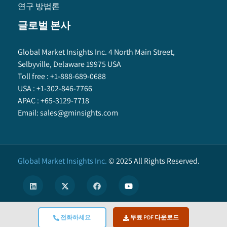
연구 방법론
글로벌 본사
Global Market Insights Inc. 4 North Main Street,
Selbyville, Delaware 19975 USA
Toll free :
+1-888-689-0688
USA :
+1-302-846-7766
APAC :
+65-3129-7718
Email:
sales@gminsights.com
Global Market Insights Inc.
©
2025
All Rights Reserved.
전화하세요
무료 PDF 다운로드
X
We use cookies to enhance user experience. (
Privacy Policy
)