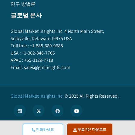
연구 방법론
글로벌 본사
Global Market Insights Inc. 4 North Main Street,
Selbyville, Delaware 19975 USA
Toll free :
+1-888-689-0688
USA :
+1-302-846-7766
APAC :
+65-3129-7718
Email:
sales@gminsights.com
Global Market Insights Inc.
©
2025
All Rights Reserved.
전화하세요
무료 PDF 다운로드
X
We use cookies to enhance user experience. (
Privacy Policy
)