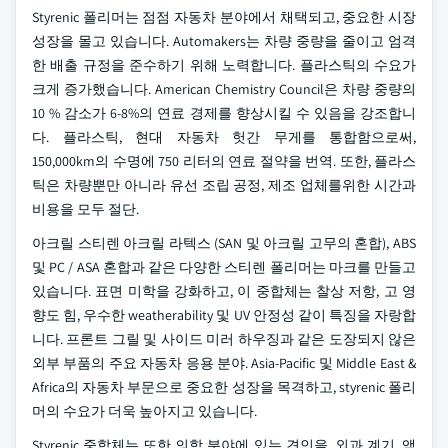
Styrenic 폴리머는 점점 자동차 분야에서 채택되고, 중요한 시장
성장을 몰고 있습니다. Automakers는 차량 중량을 줄이고 엄격
한 배출 규정을 준수하기 위해 노력합니다. 플라스틱의 수요가
크게 증가했습니다. American Chemistry Council은 차량 중량의
10 % 감소가 6-8%의 연료 경제를 향상시킬 수 있음을 강조합니
다. 플라스틱, 현대 자동차 헛간 무게를 통합함으로써,
150,000km의 수명에 750 리터의 연료 절약을 번역. 또한, 플라스
틱은 차량뿐만 아니라 유선 조립 공정, 제조 업체를위한 시간과
비용을 모두 절단.
아크릴 스티렌 아크릴 라텍스 (SAN 및 아크릴 고무의 혼합), ABS
및 PC / ASA 혼합과 같은 다양한 스티렌 폴리머는 마크를 만들고
있습니다. 표면 미학을 강화하고, 이 중합체는 찰상 저항, 고 영
향도 힘, 우수한 weatherability 및 UV 안정성 같이 특징을 자랑합
니다. 프론트 그릴 및 사이드 미러 하우징과 같은 도장되지 않은
외부 부품의 주요 자동차 응용 분야. Asia-Pacific 및 Middle East &
Africa의 자동차 부문으로 중요한 성장을 목격하고, styrenic 폴리
머의 수요가 더욱 높아지고 있습니다.
Styrenic 중합체는 또한 의학 분야에 있는 견인을, 외과 계기, 액