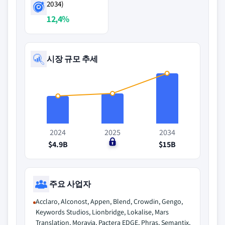
2034)
12,4%
시장 규모 추세
2024
2025
2034
$4.9B
$0
$15B
주요 사업자
Acclaro, Alconost, Appen, Blend, Crowdin, Gengo,
Keywords Studios, Lionbridge, Lokalise, Mars
Translation, Moravia, Pactera EDGE, Phras, Semantix,