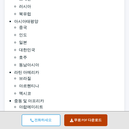
러시아
북유럽
아시아태평양
중국
인도
일본
대한민국
호주
동남아시아
라틴 아메리카
브라질
아르헨티나
멕시코
중동 및 아프리카
아랍에미리트
사우디아라비아
전화하세요
무료 PDF 다운로드
남아프리카