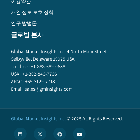
이용약관
개인 정보 보호 정책
연구 방법론
글로벌 본사
Global Market Insights Inc. 4 North Main Street,
Selbyville, Delaware 19975 USA
Toll free :
+1-888-689-0688
USA :
+1-302-846-7766
APAC :
+65-3129-7718
Email:
sales@gminsights.com
Global Market Insights Inc.
©
2025
All Rights Reserved.