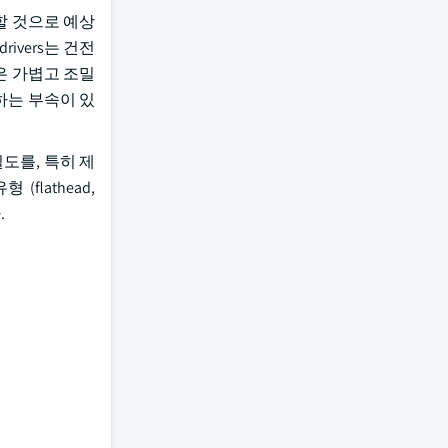
장할 것으로 예상
ivers는 건전
은 가볍고 조밀
하는 부속이 있
밀도를, 특히 제
lathead,
.